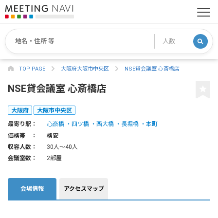
TOP PAGE
大阪府大阪市中央区
NSE貸会議室 心斎橋店
NSE貸会議室 心斎橋店
大阪府
大阪市中央区
最寄り駅：
心斎橋
四ツ橋
西大橋
長堀橋
本町
価格帯 ：
格安
収容人数：
30人〜40人
会議室数：
2部屋
会場情報
アクセスマップ