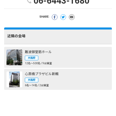
06-6443-1680
SHARE:
近隣の会場
難波御堂筋ホール
大阪府
12名〜500名 / 9会議室
心斎橋プラザビル新館
大阪府
6名〜14名 / 2会議室