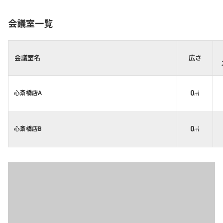
会議室一覧
会議室名
広さ
0
心斎橋店A
㎡
0
心斎橋店B
㎡