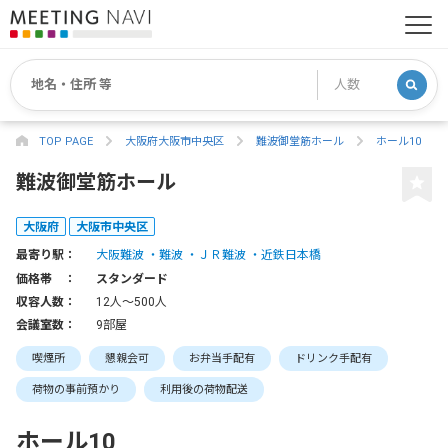
TOP PAGE
大阪府大阪市中央区
難波御堂筋ホール
ホール10
難波御堂筋ホール
大阪府
大阪市中央区
最寄り駅：
大阪難波
難波
ＪＲ難波
近鉄日本橋
価格帯 ：
スタンダード
収容人数：
12人〜500人
会議室数：
9部屋
喫煙所
懇親会可
お弁当手配有
ドリンク手配有
荷物の事前預かり
利用後の荷物配送
ホール10