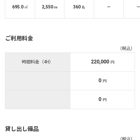
695.0
2,550
360
－
㎡
㎜
名
ご利用料金
（税込）
220,000
時間料金（4H）
円
0
円
0
円
貸し出し備品
（税込）