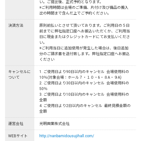
い。ご提出後、正式予約となります。

※ご利用時間は会場のご準備、片付け及び備品の搬入
出の時間まで含んだ上でご予約ください。
決済方法
原則前払いとさせて頂いております。ご利用日の５日
前までに弊社指定口座へお振込いただくか、ご利用当
日に現金またはクレジットカードにてお支払いくださ
い。

※ご利用当日に追加使用が発生した場合は、後日追加
分のご請求書を送付致します。弊社指定口座へお振込
ください
キャンセルに
1. ご使用日より90日以内のキャンセル  会場使用料の
ついて
10％(対象会場：ホール７・１０・6・８A・９A)

2. ご使用日より30日以内のキャンセル  会場使用料の
50％

3. ご使用日より10日以内のキャンセル  会場使用料の
全額

4. ご使用日より2日以内のキャンセル  最終見積金額の
全額
運営会社
光明興業株式会社
WEBサイト
http://nanbamidousujihall.com/