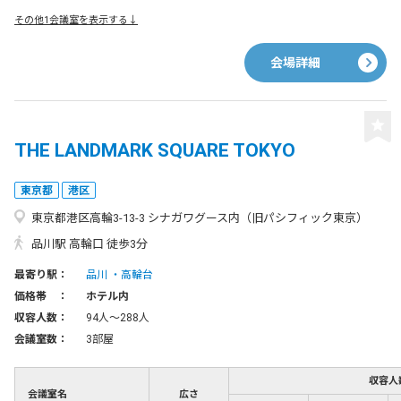
その他1会議室を表示する↓
会場詳細
THE LANDMARK SQUARE TOKYO
東京都
港区
東京都港区高輪3-13-3 シナガワグース内（旧パシフィック東京）
品川駅 高輪口 徒歩3分
最寄り駅：
品川
高輪台
価格帯 ：
ホテル内
収容人数：
94人〜288人
会議室数：
3部屋
収容人
会議室名
広さ