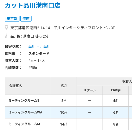
カット品川港南口店
東京都
港区
東京都港区港南2-14-14 品川インターシティフロントビル3F
品川駅 港南口 徒歩2分
最寄り駅：
品川
北品川
価格帯 ：
スタンダード
収容人数：
4人〜14人
会議室数：
4部屋
収容人
会議室名
広さ
スクール
ロの字
8
－
4
ミーティングルームS
㎡
名
10
－
6
ミーティングルームWA
㎡
名
14
－
8
ミーティングルームM
㎡
名