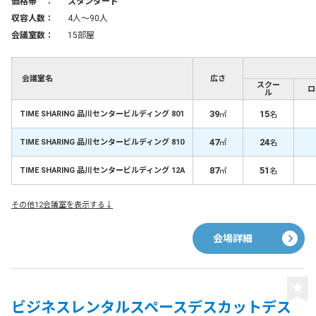
価格帯 ：
スタンダード
収容人数：
4人〜90人
会議室数：
15部屋
会議室名
広さ
スクー
ロ
ル
39
15
TIME SHARING 品川センタービルディング 801
㎡
名
47
24
TIME SHARING 品川センタービルディング 810
㎡
名
87
51
TIME SHARING 品川センタービルディング 12A
㎡
名
その他12会議室を表示する↓
会場詳細
ビジネスレンタルスペースデスカットデス