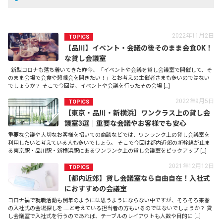
2022年11月2日
TOPICS
【品川】イベント・会議の後そのまま会食OK！
な貸し会議室
新型コロナも落ち着いてきた昨今、「イベントや会議を貸し会議室で開催して、そ
のまま会場で会食や懇親会を開きたい！」とお考えの主催者さまも多いのではない
でしょうか？ そこで今回は、イベントや会議を行ったその会場 […]
2022年9月5日
TOPICS
【東京・品川・新横浜】ワンクラス上の貸し会
議室3選｜重要な会議やお客様でも安心
重要な会議や大切なお客様を招いての商談などでは、ワンランク上の貸し会議室を
利用したいと考えている人も多いでしょう。 そこで今回は都内近郊の新幹線が止ま
る東京駅・品川駅・新横浜駅にあるワンランク上の貸し会議室をピックアップ […]
2021年12月12日
TOPICS
【都内近郊】貸し会議室なら自由自在！入社式
におすすめの会議室
コロナ禍で就職活動も例年のようには思うようにならない中ですが、そろそろ来春
の入社式の会場探しを……と考えている担当者の方もいるのではないでしょうか？ 貸
し会議室で入社式を行うのであれば、テーブルのレイアウトも人数や目的に […]