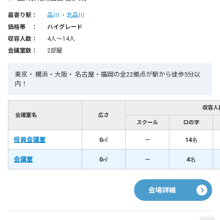
最寄り駅：
品川
北品川
価格帯 ：
ハイグレード
収容人数：
4人〜14人
会議室数：
2部屋
東京・ 横浜・大阪・ 名古屋・福岡の全22拠点が駅から徒歩5分以
内！
収容人
会議室名
広さ
スクール
ロの字
役員会議室
0
－
14
㎡
名
会議室
0
－
4
㎡
名
会場詳細