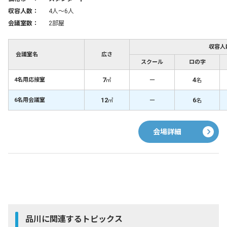
収容人数：
4人〜6人
会議室数：
2部屋
収容人
会議室名
広さ
スクール
ロの字
7
－
4
4名用応接室
㎡
名
12
－
6
6名用会議室
㎡
名
会場詳細
品川に関連するトピックス