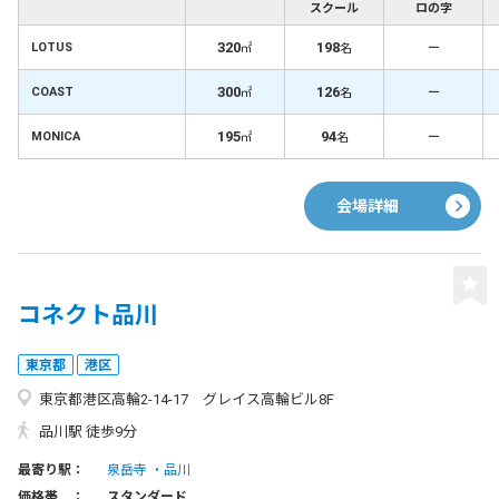
スクール
ロの字
320
198
－
LOTUS
㎡
名
300
126
－
COAST
㎡
名
195
94
－
MONICA
㎡
名
会場詳細
コネクト品川
東京都
港区
東京都港区高輪2-14-17 グレイス高輪ビル8F
品川駅 徒歩9分
最寄り駅：
泉岳寺
品川
価格帯 ：
スタンダード