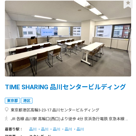
TIME SHARING 品川センタービルディング
東京都
港区
東京都港区高輪3-23-17 品川センタービルディング
JR 各線 品川駅 高輪口(西口)より徒歩 4分 京浜急行電鉄 京急本線 品川駅 高輪口より徒歩 4分 ◆品川駅 高輪口（西口）からのアクセス◆ 高輪口を出て右手の交番・歩道橋側に進みます。 道なりに進みセブンイレブン前の横断歩道を渡ります。 目の前の「りそな銀行」と「東急リバブル」の間にあるのが、当ビルになります。 ※シナガワサーフィスが目印になります。
最寄り駅：
品川
品川
品川
品川
品川