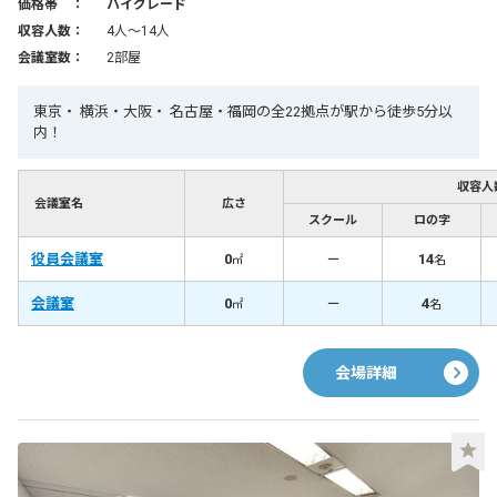
価格帯 ：
ハイグレード
収容人数：
4人〜14人
会議室数：
2部屋
東京・ 横浜・大阪・ 名古屋・福岡の全22拠点が駅から徒歩5分以
内！
収容人
会議室名
広さ
スクール
ロの字
役員会議室
0
－
14
㎡
名
会議室
0
－
4
㎡
名
会場詳細