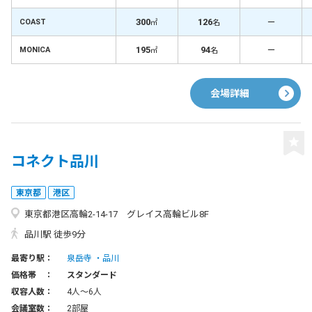
300
126
－
COAST
㎡
名
195
94
－
MONICA
㎡
名
会場詳細
コネクト品川
東京都
港区
東京都港区高輪2-14-17 グレイス高輪ビル8F
品川駅 徒歩9分
最寄り駅：
泉岳寺
品川
価格帯 ：
スタンダード
収容人数：
4人〜6人
会議室数：
2部屋