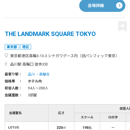
会場詳細
THE LANDMARK SQUARE TOKYO
東京都
港区
東京都港区高輪3-13-3 シナガワグース内（旧パシフィック東京）
品川駅 高輪口 徒歩3分
最寄り駅：
品川
高輪台
価格帯 ：
ホテル内
収容人数：
94人〜288人
会議室数：
3部屋
収容人
会議室名
広さ
スクール
ロの字
320
198
－
LOTUS
㎡
名