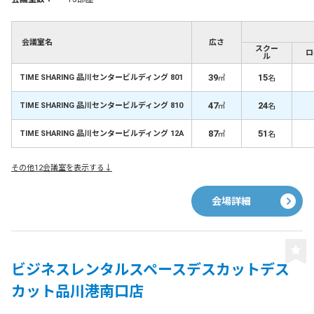
会議室名
広さ
スクー
ロ
ル
39
15
TIME SHARING 品川センタービルディング 801
㎡
名
47
24
TIME SHARING 品川センタービルディング 810
㎡
名
87
51
TIME SHARING 品川センタービルディング 12A
㎡
名
その他12会議室を表示する↓
会場詳細
ビジネスレンタルスペースデスカットデス
カット品川港南口店