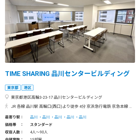
TIME SHARING 品川センタービルディング
東京都
港区
東京都港区高輪3-23-17 品川センタービルディング
JR 各線 品川駅 高輪口(西口)より徒歩 4分 京浜急行電鉄 京急本線 品川駅 高輪口より徒歩 4分 ◆品川駅 高輪口（西口）からのアクセス◆ 高輪口を出て右手の交番・歩道橋側に進みます。 道なりに進みセブンイレブン前の横断歩道を渡ります。 目の前の「りそな銀行」と「東急リバブル」の間にあるのが、当ビルになります。 ※シナガワサーフィスが目印になります。
最寄り駅：
品川
品川
品川
品川
品川
価格帯 ：
スタンダード
収容人数：
4人〜90人
会議室数：
15部屋