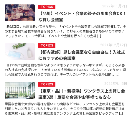
2022年11月2日
TOPICS
【品川】イベント・会議の後そのまま会食OK！
な貸し会議室
新型コロナも落ち着いてきた昨今、「イベントや会議を貸し会議室で開催して、そ
のまま会場で会食や懇親会を開きたい！」とお考えの主催者さまも多いのではない
でしょうか？ そこで今回は、イベントや会議を行ったその会場 […]
2021年12月12日
TOPICS
【都内近郊】貸し会議室なら自由自在！入社式
におすすめの会議室
コロナ禍で就職活動も例年のようには思うようにならない中ですが、そろそろ来春
の入社式の会場探しを……と考えている担当者の方もいるのではないでしょうか？ 貸
し会議室で入社式を行うのであれば、テーブルのレイアウトも人数や目的に […]
2022年9月5日
TOPICS
【東京・品川・新横浜】ワンクラス上の貸し会
議室3選｜重要な会議やお客様でも安心
重要な会議や大切なお客様を招いての商談などでは、ワンランク上の貸し会議室を
利用したいと考えている人も多いでしょう。 そこで今回は都内近郊の新幹線が止ま
る東京駅・品川駅・新横浜駅にあるワンランク上の貸し会議室をピックアップ […]