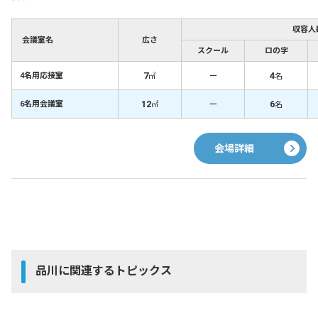
収容人
会議室名
広さ
スクール
ロの字
7
－
4
4名用応接室
㎡
名
12
－
6
6名用会議室
㎡
名
会場詳細
品川に関連するトピックス