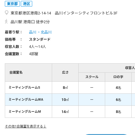
東京都
港区
東京都港区港南2-14-14 品川インターシティフロントビル3F
品川駅 港南口 徒歩2分
最寄り駅：
品川
北品川
価格帯 ：
スタンダード
収容人数：
4人〜14人
会議室数：
4部屋
収容人
会議室名
広さ
スクール
ロの字
8
－
4
ミーティングルームS
㎡
名
10
－
6
ミーティングルームWA
㎡
名
14
－
8
ミーティングルームM
㎡
名
その他1会議室を表示する↓