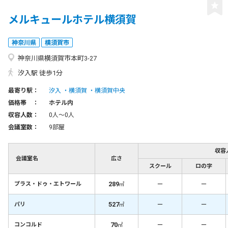
メルキュールホテル横須賀
神奈川県
横須賀市
神奈川県横須賀市本町3-27
汐入駅 徒歩1分
最寄り駅：
汐入
横須賀
横須賀中央
価格帯 ：
ホテル内
収容人数：
0人〜0人
会議室数：
9部屋
収容
会議室名
広さ
スクール
ロの字
289
－
－
プラス・ドゥ・エトワール
㎡
527
－
－
パリ
㎡
70
－
－
コンコルド
㎡