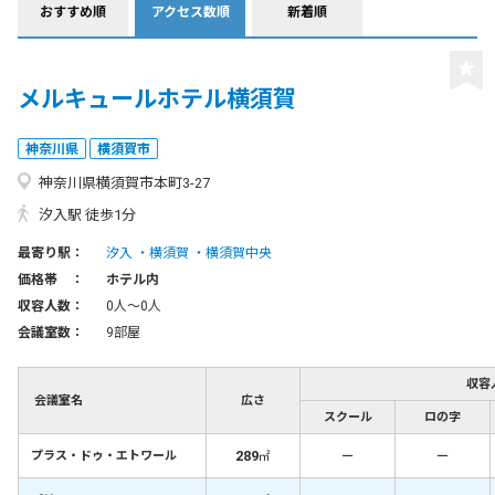
おすすめ順
アクセス数順
新着順
メルキュールホテル横須賀
神奈川県
横須賀市
神奈川県横須賀市本町3-27
汐入駅 徒歩1分
最寄り駅：
汐入
横須賀
横須賀中央
価格帯 ：
ホテル内
収容人数：
0人〜0人
会議室数：
9部屋
収容
会議室名
広さ
スクール
ロの字
289
－
－
プラス・ドゥ・エトワール
㎡