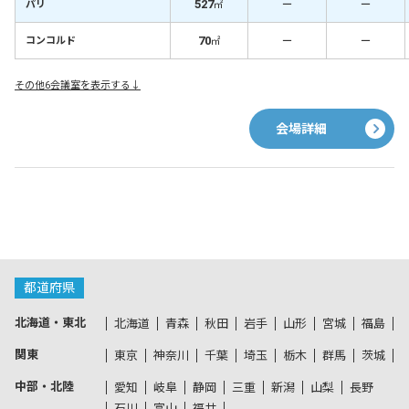
527
－
－
パリ
㎡
70
－
－
コンコルド
㎡
その他6会議室を表示する↓
会場詳細
都道府県
北海道・東北
北海道
青森
秋田
岩手
山形
宮城
福島
関東
東京
神奈川
千葉
埼玉
栃木
群馬
茨城
中部・北陸
愛知
岐阜
静岡
三重
新潟
山梨
長野
石川
富山
福井