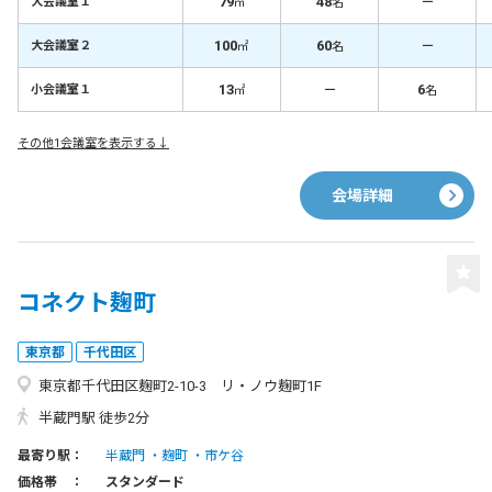
79
48
－
大会議室１
㎡
名
100
60
－
大会議室２
㎡
名
13
－
6
小会議室１
㎡
名
その他1会議室を表示する↓
会場詳細
コネクト麹町
東京都
千代田区
東京都千代田区麹町2-10-3 リ・ノウ麹町1F
半蔵門駅 徒歩2分
最寄り駅：
半蔵門
麹町
市ケ谷
価格帯 ：
スタンダード