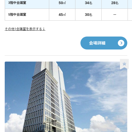
50
34
28
3階中会議室
㎡
名
名
45
30
－
5階中会議室
㎡
名
その他1会議室を表示する↓
会場詳細