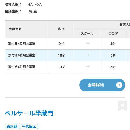
収容人数：
4人〜6人
会議室数：
3部屋
収容人
会議室名
広さ
スクール
ロの字
9
－
4
窓付き4名用会議室
㎡
名
10
－
6
窓付き6名用会議室
㎡
名
13
－
6
窓付き6名用会議室
㎡
名
会場詳細
ベルサール半蔵門
東京都
千代田区