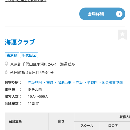
その他25会議室を表示する↓
会場詳細
海運クラブ
東京都
千代田区
東京都千代田区平河町2-6-4 海運ビル
永田町駅 4番出口 徒歩1分
最寄り駅：
赤坂見附
麹町
溜池山王
赤坂
半蔵門
国会議事堂前
価格帯 ：
ホテル内
収容人数：
10人〜500人
会議室数：
11部屋
収容人
会議室名
広さ
スクール
ロの字