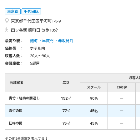
東京都
千代田区
東京都千代田区平河町1-5-9
四ッ谷駅 麹町口 徒歩10分
最寄り駅：
麹町
半蔵門
赤坂見附
価格帯 ：
ホテル内
収容人数：
20人〜90人
会議室数：
5部屋
収容人
会議室名
広さ
スクール
ロの字
152
90
－
青竹・紅梅の間通し
㎡
名
77
45
－
青竹の間
㎡
名
75
45
－
紅梅の間
㎡
名
その他2会議室を表示する↓