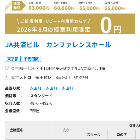
JA共済ビル カンファレンスホール
東京都
千代田区
東京都千代田区千代田区平河町2-7-9 JA共済ビル1階
東京メトロ 永田町駅 4番出口 徒歩2分
最寄り駅：
永田町
永田町
永田町
価格帯 ：
スタンダード
収容人数：
48人〜432人
会議室数：
7部屋
収容人
会議室名
広さ
スクール
ロの字