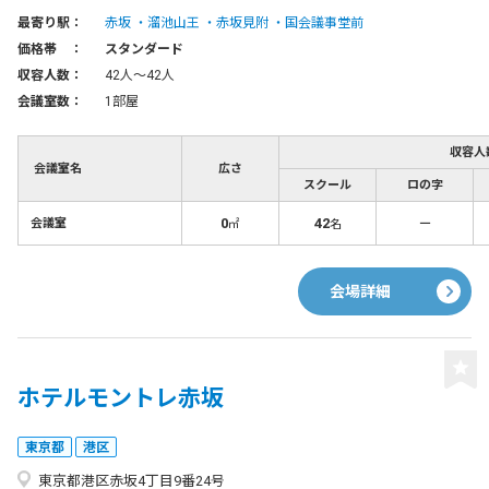
最寄り駅：
赤坂
溜池山王
赤坂見附
国会議事堂前
価格帯 ：
スタンダード
収容人数：
42人〜42人
会議室数：
1部屋
収容人
会議室名
広さ
スクール
ロの字
0
42
－
会議室
㎡
名
会場詳細
ホテルモントレ赤坂
東京都
港区
東京都港区赤坂4丁目9番24号