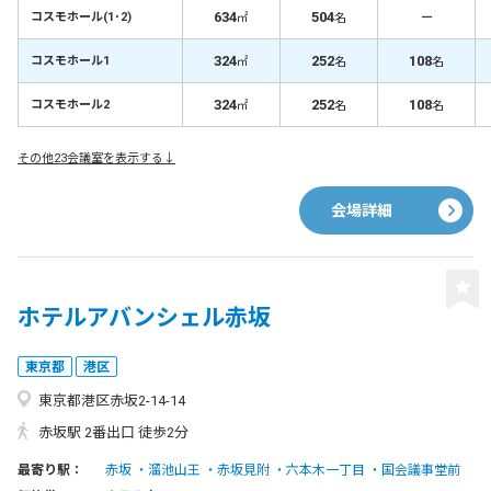
634
504
－
コスモホール(1･2)
㎡
名
324
252
108
コスモホール1
㎡
名
名
324
252
108
コスモホール2
㎡
名
名
その他23会議室を表示する↓
会場詳細
ホテルアバンシェル赤坂
東京都
港区
東京都港区赤坂2-14-14
赤坂駅 2番出口 徒歩2分
最寄り駅：
赤坂
溜池山王
赤坂見附
六本木一丁目
国会議事堂前