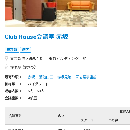
Club House会議室 赤坂
東京都
港区
東京都港区赤坂2-5-1 東邦ビルディング 6F
赤坂駅 徒歩2分
最寄り駅：
赤坂
溜池山王
赤坂見附
国会議事堂前
価格帯 ：
ハイグレード
収容人数：
6人〜60人
会議室数：
4部屋
収容人
会議室名
広さ
スクール
ロの字