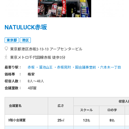
NATULUCK赤坂
東京都
港区
東京都港区赤坂2-13-13 アープセンタービル
東京メトロ千代田線赤坂 徒歩3分
最寄り駅：
赤坂
溜池山王
赤坂見附
国会議事堂前
六本木一丁目
価格帯 ：
格安
収容人数：
8人〜48人
会議室数：
4部屋
収容人
会議室名
広さ
スクール
ロの字
25
12
8
3階小会議室
㎡
名
名