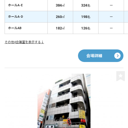
384
324
－
ホールA-E
㎡
名
260
198
－
ホールA-D
㎡
名
182
126
－
ホールAB
㎡
名
その他4会議室を表示する↓
会場詳細