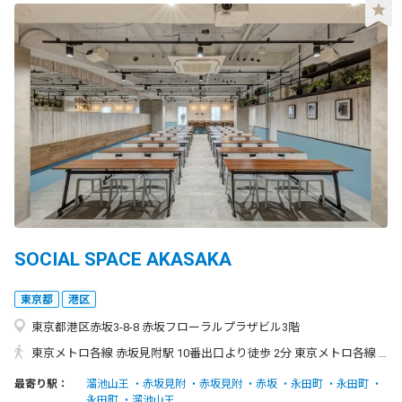
SOCIAL SPACE AKASAKA
東京都
港区
東京都港区赤坂3-8-8 赤坂フローラルプラザビル3階
東京メトロ各線 赤坂見附駅 10番出口より徒歩 2分 東京メトロ各線 永田町駅 8番出口より徒歩 4分 東京メトロ千代田線 赤坂駅 1番出口より徒歩 4分 東京メトロ南北線 溜池山王駅 7番出口より徒歩 7分 ◆赤坂見附駅「10番出口」 からのアクセス ①エスプラナード赤坂通りを赤坂方面に道なりに進む。 ②1Fに「おむすび権兵衛」や「七宝麻辣湯」が入った赤レンガの建物が当施設です。 ※ビル入口は「七宝麻辣湯」などの飲食店が入った正面側と 「おむすび権兵衛」の左の扉から入ることが出来ます。
最寄り駅：
溜池山王
赤坂見附
赤坂見附
赤坂
永田町
永田町
永田町
溜池山王