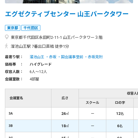
エグゼクティブセンター 山王パークタワー
東京都
千代田区
東京都千代田区永田町2-11-1 山王パークタワー３階
溜池山王駅 7番出口直結 徒歩1分
最寄り駅：
溜池山王
赤坂
国会議事堂前
赤坂見附
価格帯 ：
ハイグレード
収容人数：
6人〜12人
会議室数：
4部屋
収容人
会議室名
広さ
スクール
ロの字
24
－
12
3A
㎡
名
18
－
6
3B
㎡
名