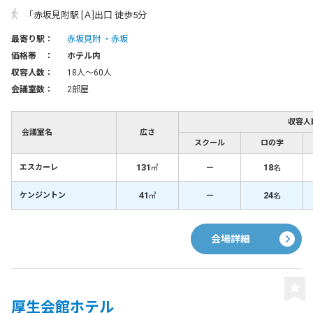
「赤坂見附駅 [Ａ]出口 徒歩5分
最寄り駅：
赤坂見附
赤坂
価格帯 ：
ホテル内
収容人数：
18人〜60人
会議室数：
2部屋
収容人
会議室名
広さ
スクール
ロの字
131
－
18
エスカーレ
㎡
名
41
－
24
ケンジントン
㎡
名
会場詳細
厚生会館ホテル