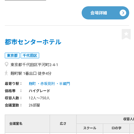
会場詳細
都市センターホテル
東京都
千代田区
東京都千代田区平河町2-4-1
麹町駅 1番出口 徒歩4分
最寄り駅：
麹町
赤坂見附
半蔵門
価格帯 ：
ハイグレード
収容人数：
12人〜750人
会議室数：
26部屋
収容人
会議室名
広さ
スクール
ロの字