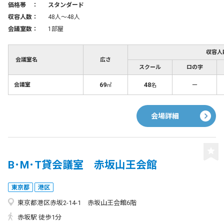
価格帯 ：
スタンダード
収容人数：
48人〜48人
会議室数：
1部屋
収容人
会議室名
広さ
スクール
ロの字
69
48
－
会議室
㎡
名
会場詳細
B･M･T貸会議室 赤坂山王会館
東京都
港区
東京都港区赤坂2-14-1 赤坂山王会館6階
赤坂駅 徒歩1分