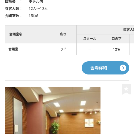
価格帯 ：
ホテル内
収容人数：
12人〜12人
会議室数：
1部屋
収容人
会議室名
広さ
スクール
ロの字
0
－
12
会議室
㎡
名
会場詳細