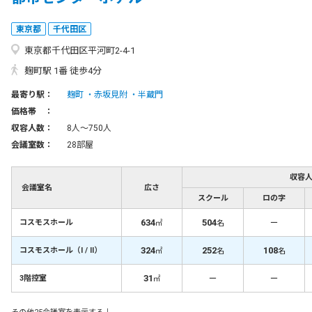
東京都
千代田区
東京都千代田区平河町2-4-1
麹町駅 1番 徒歩4分
最寄り駅：
麹町
赤坂見附
半蔵門
価格帯 ：
収容人数：
8人〜750人
会議室数：
28部屋
収容
会議室名
広さ
スクール
ロの字
634
504
－
コスモスホール
㎡
名
324
252
108
コスモスホール（Ⅰ / Ⅱ）
㎡
名
名
31
－
－
3階控室
㎡