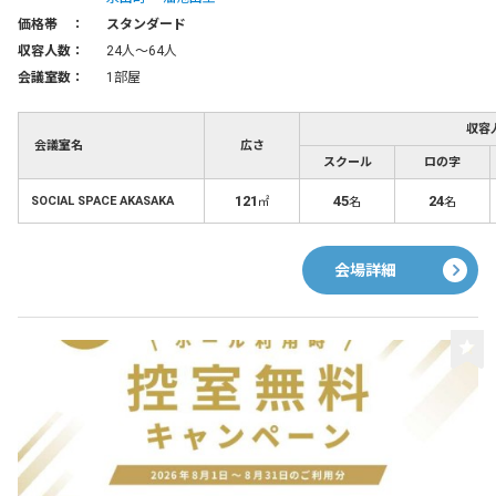
価格帯 ：
スタンダード
収容人数：
24人〜64人
会議室数：
1部屋
収容
会議室名
広さ
スクール
ロの字
121
45
24
SOCIAL SPACE AKASAKA
㎡
名
名
会場詳細