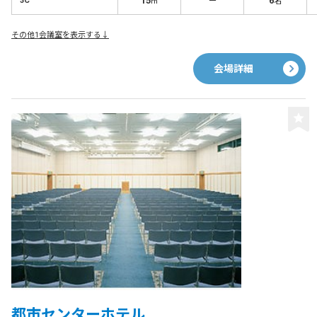
15
－
6
3C
㎡
名
その他1会議室を表示する↓
会場詳細
都市センターホテル