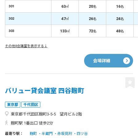
63
20
16
301
㎡
名
名
47
26
24
302
㎡
名
名
133
72
48
303
㎡
名
名
その他8会議室を表示する↓
会場詳細
バリュー貸会議室 四谷麹町
東京都
千代田区
東京都千代田区麹町3-5-5 望月ビル2階
麹町駅 1番出口 徒歩2分
最寄り駅：
麹町
半蔵門
赤坂見附
四ツ谷