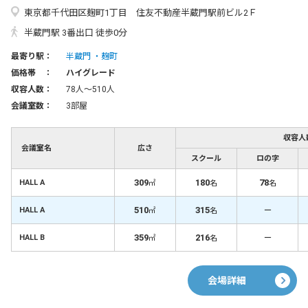
東京都千代田区麹町1丁目 住友不動産半蔵門駅前ビル2Ｆ
半蔵門駅 3番出口 徒歩0分
最寄り駅：
半蔵門
麹町
価格帯 ：
ハイグレード
収容人数：
78人〜510人
会議室数：
3部屋
収容人
会議室名
広さ
スクール
ロの字
309
180
78
HALL A
㎡
名
名
510
315
－
HALL A
㎡
名
359
216
－
HALL B
㎡
名
会場詳細