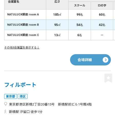
会議室名
広さ
スクール
ロの字
185
99
60
NATULUCK銀座 room A
㎡
名
名
95
54
42
NATULUCK銀座 room B
㎡
名
名
13
6
－
NATULUCK銀座 room C
㎡
名
その他8会議室を表示する↓
会場詳細
フィルポート
東京都
港区
東京都港区新橋2丁目20番15号 新橋駅前ビル1号館4階
新橋駅 汐留口 徒歩1分