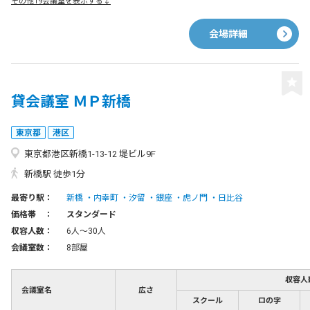
その他19会議室を表示する↓
会場詳細
貸会議室 ＭＰ新橋
東京都
港区
東京都港区新橋1-13-12 堤ビル9F
新橋駅 徒歩1分
最寄り駅：
新橋
内幸町
汐留
銀座
虎ノ門
日比谷
価格帯 ：
スタンダード
収容人数：
6人〜30人
会議室数：
8部屋
収容人
会議室名
広さ
スクール
ロの字