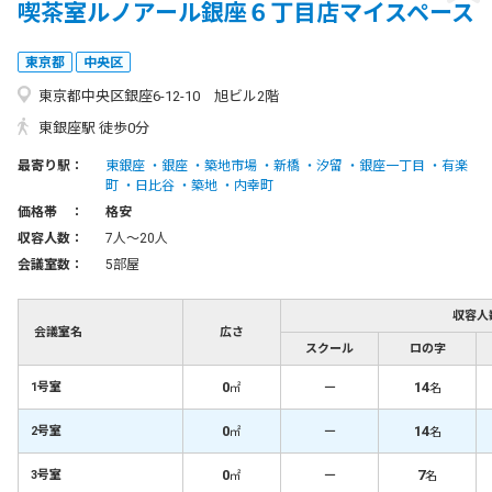
喫茶室ルノアール銀座６丁目店マイスペース
東京都
中央区
東京都中央区銀座6-12-10 旭ビル2階
東銀座駅 徒歩0分
最寄り駅：
東銀座
銀座
築地市場
新橋
汐留
銀座一丁目
有楽
町
日比谷
築地
内幸町
価格帯 ：
格安
収容人数：
7人〜20人
会議室数：
5部屋
収容人
会議室名
広さ
スクール
ロの字
0
－
14
1号室
㎡
名
0
－
14
2号室
㎡
名
0
－
7
3号室
㎡
名