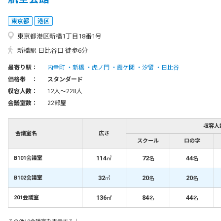
東京都
港区
東京都港区新橋1丁目18番1号
新橋駅 日比谷口 徒歩6分
最寄り駅：
内幸町
新橋
虎ノ門
霞ケ関
汐留
日比谷
価格帯 ：
スタンダード
収容人数：
12人〜228人
会議室数：
22部屋
収容人
会議室名
広さ
スクール
ロの字
114
72
44
B101会議室
㎡
名
名
32
20
20
B102会議室
㎡
名
名
136
84
44
201会議室
㎡
名
名