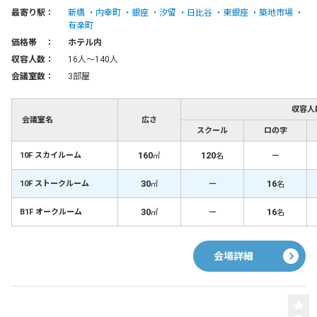
最寄り駅：
新橋
内幸町
銀座
汐留
日比谷
東銀座
築地市場
有楽町
価格帯 ：
ホテル内
収容人数：
16人〜140人
会議室数：
3部屋
収容人
会議室名
広さ
スクール
ロの字
160
120
－
10F スカイルーム
㎡
名
30
－
16
10F ストークルーム
㎡
名
30
－
16
B1F オークルーム
㎡
名
会場詳細