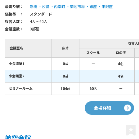
最寄り駅：
新橋
汐留
内幸町
築地市場
銀座
東銀座
価格帯 ：
スタンダード
収容人数：
4人〜60人
会議室数：
3部屋
収容人
会議室名
広さ
スクール
ロの字
0
－
4
小会議室1
㎡
名
0
－
4
小会議室2
㎡
名
104
60
－
セミナールーム
㎡
名
会場詳細
航空会館