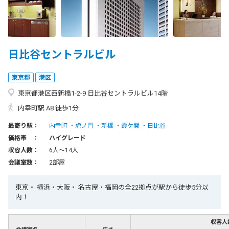
日比谷セントラルビル
東京都
港区
東京都港区西新橋1-2-9 日比谷セントラルビル14階
内幸町駅 A8 徒歩1分
最寄り駅：
内幸町
虎ノ門
新橋
霞ケ関
日比谷
価格帯 ：
ハイグレード
収容人数：
6人〜14人
会議室数：
2部屋
東京・ 横浜・大阪・ 名古屋・福岡の全22拠点が駅から徒歩5分以
内！
収容人