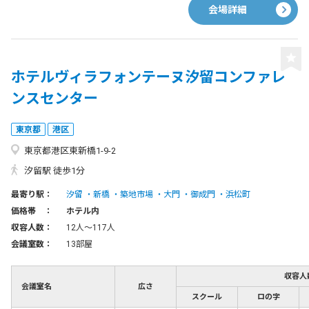
会場詳細
ホテルヴィラフォンテーヌ汐留コンファレ
ンスセンター
東京都
港区
東京都港区東新橋1-9-2
汐留駅 徒歩1分
最寄り駅：
汐留
新橋
築地市場
大門
御成門
浜松町
価格帯 ：
ホテル内
収容人数：
12人〜117人
会議室数：
13部屋
収容人
会議室名
広さ
スクール
ロの字