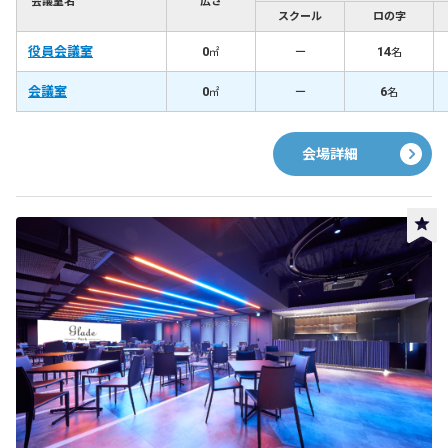
会議室名
広さ
スクール
ロの字
役員会議室
0
－
14
㎡
名
会議室
0
－
6
㎡
名
会場詳細