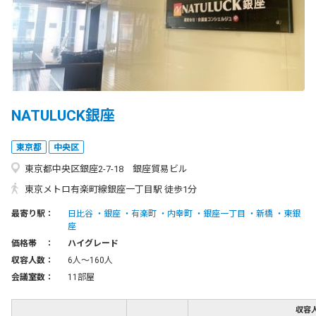
NATULUCK銀座
東京都
中央区
東京都中央区銀座2-7-18 銀座貿易ビル
東京メトロ有楽町線銀座一丁目駅 徒歩1分
最寄り駅：
日比谷
銀座
有楽町
内幸町
銀座一丁目
新橋
東銀
座
価格帯 ：
ハイグレード
収容人数：
6人〜160人
会議室数：
11部屋
収容