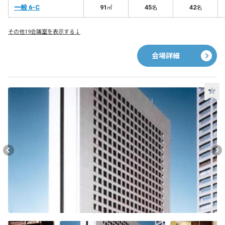
一般 6-C
91
45
42
㎡
名
名
その他19会議室を表示する↓
会場詳細