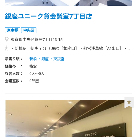
銀座ユニーク貸会議室7丁目店
東京都
中央区
東京都中央区銀座7丁目13-15
・新橋駅 徒歩７分（JR線［銀座口］・都営浅草線［A1出口］・東京メトロ銀座駅［1番出口］） ・銀座駅 徒歩５分（銀座線・丸の内線・日比谷線［A3出口］） ・東銀座駅 徒歩5分（都営浅草線・日比谷線［A1出口］） ・築地市場駅 徒歩6分（都営大江戸線［A3出口］）
最寄り駅：
新橋
銀座
東銀座
価格帯 ：
格安
収容人数：
0人〜0人
会議室数：
0部屋