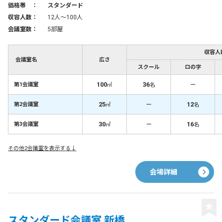
価格帯 ：
スタンダード
収容人数：
12人〜100人
会議室数：
5部屋
収容人
会議室名
広さ
スクール
ロの字
100
36
－
第1会議室
㎡
名
25
－
12
第2会議室
㎡
名
30
－
16
第3会議室
㎡
名
その他2会議室を表示する↓
会場詳細
スタンダード会議室 新橋