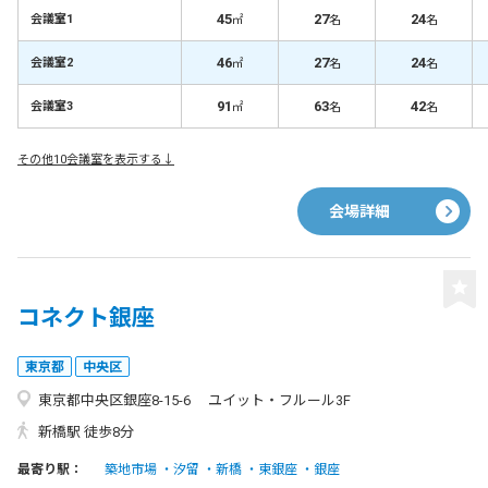
45
27
24
会議室1
㎡
名
名
46
27
24
会議室2
㎡
名
名
91
63
42
会議室3
㎡
名
名
その他10会議室を表示する↓
会場詳細
コネクト銀座
東京都
中央区
東京都中央区銀座8-15-6 ユイット・フルール3F
新橋駅 徒歩8分
最寄り駅：
築地市場
汐留
新橋
東銀座
銀座