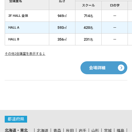
会議室名
広さ
スクール
ロの字
949
714
－
2F HALL 全体
㎡
名
593
420
－
HALL A
㎡
名
356
231
－
HALL B
㎡
名
その他2会議室を表示する↓
会場詳細
都道府県
北海道・東北
北海道
青森
秋田
岩手
山形
宮城
福島