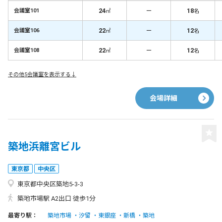
24
－
18
会議室101
㎡
名
22
－
12
会議室106
㎡
名
22
－
12
会議室108
㎡
名
その他5会議室を表示する↓
会場詳細
築地浜離宮ビル
東京都
中央区
東京都中央区築地5-3-3
築地市場駅 A2出口 徒歩1分
最寄り駅：
築地市場
汐留
東銀座
新橋
築地