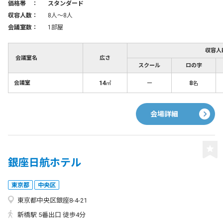
価格帯 ：
スタンダード
収容人数：
8人〜8人
会議室数：
1部屋
収容人
会議室名
広さ
スクール
ロの字
14
－
8
会議室
㎡
名
会場詳細
銀座日航ホテル
東京都
中央区
東京都中央区銀座8-4-21
新橋駅 5番出口 徒歩4分