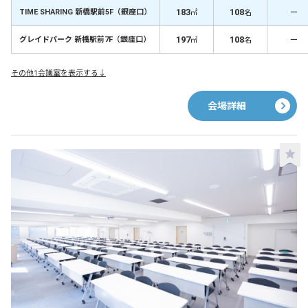
183
108
－
TIME SHARING 新橋駅前5F（銀座口）
㎡
名
197
108
－
グレイドパーク 新橋駅前7F（銀座口）
㎡
名
その他1会議室を表示する↓
会場詳細