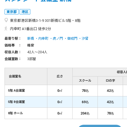
東京都
港区
東京都港区新橋3-1-9 301新橋ビル5階・8階
内幸町 A1番出口 徒歩2分
最寄り駅：
新橋
内幸町
虎ノ門
御成門
汐留
価格帯 ：
格安
収容人数：
42人〜204人
会議室数：
3部屋
収容人
会議室名
広さ
スクール
ロの字
0
78
42
5階 A会議室
㎡
名
名
0
69
42
5階 B会議室
㎡
名
名
0
204
78
8階 ホール
㎡
名
名