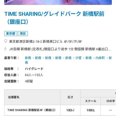
TIME SHARING/グレイドパーク 新橋駅前
（銀座口）
東京都
港区
東京都港区新橋2-18-2 新橋東口ビル 4F/5F/7F/8F
JR各線 新橋駅 (北改札)銀座口より徒歩 1分 銀座線 新橋駅 6番出口より徒歩 1分 浅草線 新橋駅 汐留口より徒歩 3分 ゆりかもめ線 新橋駅 汐留口より徒歩 3分 三田線 内幸町駅 A2出口より徒歩 6分 大江戸線 汐留駅 出口1～6 新橋駅方面より徒歩 10分 ◆JR線 新橋駅「(北改札)銀座口」からのアクセス◆ ◆銀座線 新橋駅「エレベーター口/6番出口」からのアクセス◆ ＜エレベーター口＞ 改札の目の前にあるエレベーターで地上へお上がりいただくと、すぐ右手にございます。 ＜(北改札)銀座口、6番出口＞ 銀座口を出て目の前の横断歩道を渡ると銀座線のエレベーター口がございます。 エレベーターの先にある真隣のビルが「グレイドパーク新橋」です。 ◆都営三田線 内幸町駅「A2出口」からのアクセス◆ A2出口を出て、新橋駅方面に直進します。 高架下の横断歩道を新橋駅銀座口側に渡り、すぐ左手の横断歩道も渡ります。 横断歩道を渡ると銀座線のエレベーター口がございます。 エレベーターの先にある真隣のビルが「グレイドパーク新橋」です。 ◆大江戸線 汐留駅「出口1～6 新橋駅方面」からのアクセス◆ ※改札を出て、新橋駅の案内どおりに「出口1～6 新橋駅方面」にお進みください。 JR新橋駅方面に進み、「汐留口」の階段をお上がりください。 右手のJR線の銀座口まで進みます。 銀座口の目の前にある横断歩道を渡ると、銀座線のエレベーター口がございます。 エレベーターの先にある真隣のビルが「グレイドパーク新橋」です。
最寄り駅：
新橋
新橋
新橋
新橋
新橋
汐留
新橋
内幸町
新
橋
価格帯 ：
ハイグレード
収容人数：
84人〜150人
会議室数：
4部屋
会議室名
広さ
スクール
ロの字
183
108
－
TIME SHARING 新橋駅前4F（銀座口）
㎡
名