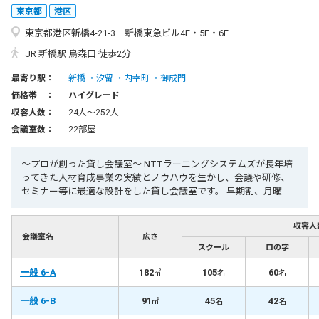
東京都
港区
東京都港区新橋4-21-3 新橋東急ビル4F・5F・6F
JR 新橋駅 烏森口 徒歩2分
最寄り駅：
新橋
汐留
内幸町
御成門
価格帯 ：
ハイグレード
収容人数：
24人〜252人
会議室数：
22部屋
～プロが創った貸し会議室～ NTTラーニングシステムズが長年培
ってきた人材育成事業の実績とノウハウを生かし、会議や研修、
セミナー等に最適な設計をした貸し会議室です。 早期割、月曜
割、当月割など様々な割引サービスも実施しております。 お気軽
にお問合せ下さい。
収容人
会議室名
広さ
スクール
ロの字
一般 6-A
182
105
60
㎡
名
名
一般 6-B
91
45
42
㎡
名
名