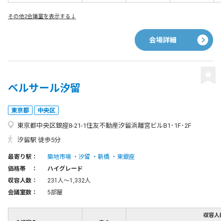
その他2会議室を表示する↓
会場詳細
ベルサール汐留
東京都
中央区
東京都中央区銀座8-21-1住友不動産汐留浜離宮ビルB1･1F･2F
汐留駅 徒歩5分
最寄り駅：
築地市場
汐留
新橋
東銀座
価格帯 ：
ハイグレード
収容人数：
231人〜1,332人
会議室数：
5部屋
収容人