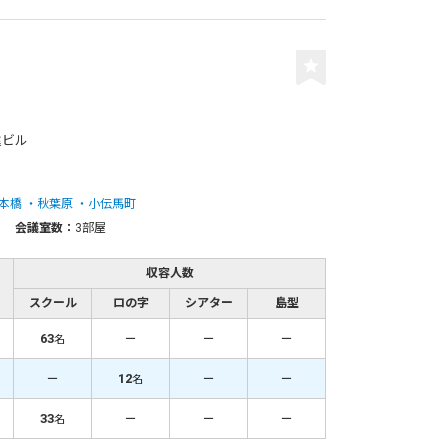
遠ビル
本橋
秋葉原
小伝馬町
会議室数：
3部屋
収容人数
スクール
ロの字
シアター
島型
63
－
－
－
名
－
12
－
－
名
33
－
－
－
名