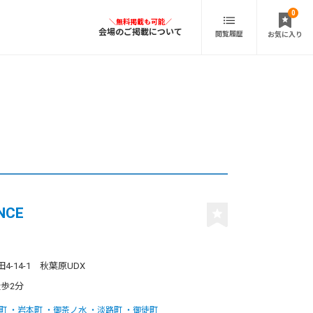
0
会場のご掲載について
閲覧履歴
お気に入り
NCE
-14-1 秋葉原UDX
徒歩2分
町
岩本町
御茶ノ水
淡路町
御徒町