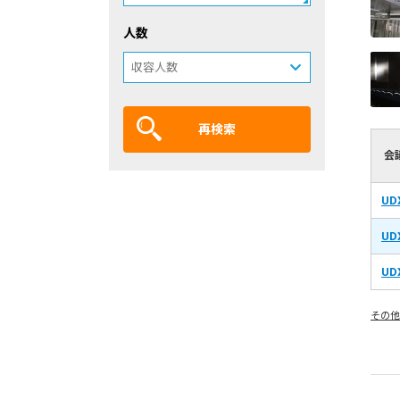
人数
再検索
会
UD
UD
UD
その他