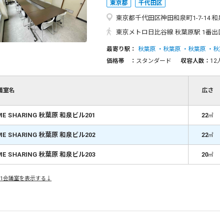
東京都
千代田区
東京都千代田区神田和泉町1-7-14 
東京メトロ日比谷線 秋葉原駅 1番出口より徒歩 3分 JR各線 秋葉原駅 
最寄り駅：
秋葉原
秋葉原
秋葉原
秋
価格帯 ：
スタンダード
収容人数：
12
議室名
広さ
ME SHARING 秋葉原 和泉ビル201
22
㎡
ME SHARING 秋葉原 和泉ビル202
22
㎡
ME SHARING 秋葉原 和泉ビル203
20
㎡
1会議室を表示する↓