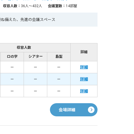
収容人数：
36人〜432人
会議室数：
14部屋
兼ね備えた、先進の会議スペース
収容人数
詳細
ロの字
シアター
島型
－
－
－
詳細
－
－
－
詳細
－
－
－
詳細
会場詳細