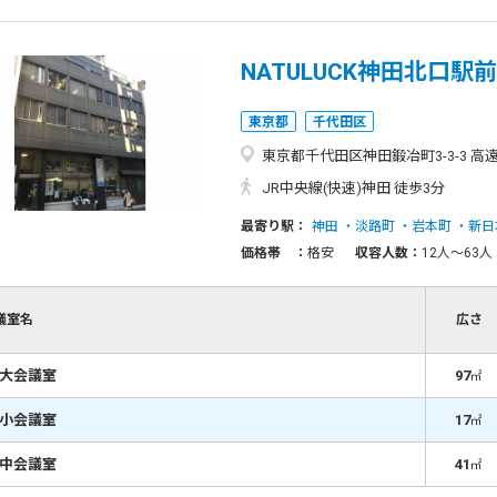
NATULUCK神田北口駅前
東京都
千代田区
東京都千代田区神田鍛冶町3-3-3 高
JR中央線(快速)神田 徒歩3分
最寄り駅：
神田
淡路町
岩本町
新日
価格帯 ：
格安
収容人数：
12人〜63人
議室名
広さ
階大会議室
97
㎡
階小会議室
17
㎡
階中会議室
41
㎡