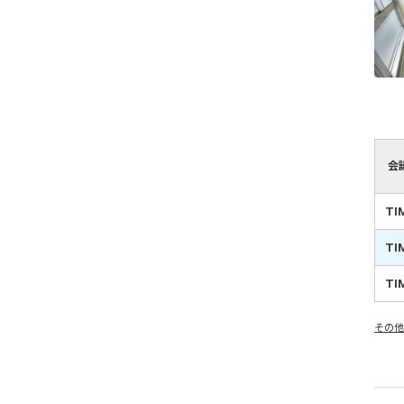
会
TI
TI
TI
その他