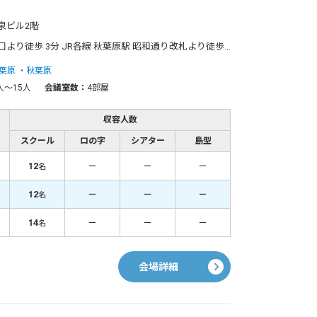
和泉ビル2階
昭和通り改札より徒歩 5分 都営新宿線 岩本町駅 A4出口より徒歩 7分 JR総武線 浅草橋駅 西口より徒歩 9分
葉原
秋葉原
人〜15人
会議室数：
4部屋
収容人数
スクール
ロの字
シアター
島型
12
－
－
－
名
12
－
－
－
名
14
－
－
－
名
会場詳細