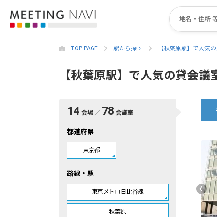
TOP PAGE
駅から探す
【秋葉原駅】で人気の
【秋葉原駅】で人気の貸会議
14
78
会場 ／
会議室
都道府県
東京都
路線・駅
東京メトロ日比谷線
秋葉原