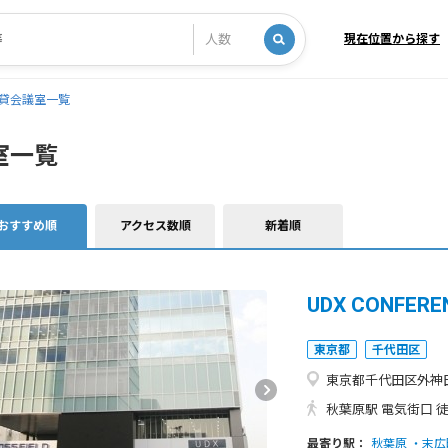
現在位置から探す
貸会議室一覧
室一覧
おすすめ順
アクセス数順
新着順
UDX CONFERE
東京都
千代田区
東京都千代田区外神田4
秋葉原駅 電気街口 
最寄り駅：
秋葉原
末広