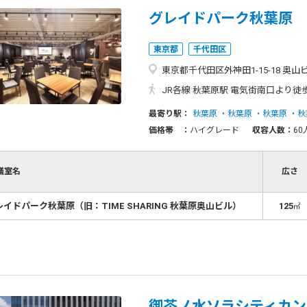
グレイドパーク秋葉原
東京都
千代田区
東京都千代田区外神田1-15-18 奥山
JR各線 秋葉原駅 電気街南口より徒
最寄り駅：
秋葉原
秋葉原
秋葉原
秋
価格帯 ：
ハイグレード
収容人数：
60
議室名
広さ
レイドパーク秋葉原（旧：TIME SHARING 秋葉原奥山ビル）
125
㎡
御茶ノ水ソラシティカン