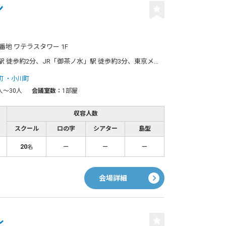
ン
番地 ワテラスタワー 1F
R「御茶ノ水」駅 徒歩約3分、東京メトロ丸ノ内線「淡路町」駅 徒歩約2分
町
小川町
人〜30人
会議室数：
1部屋
収容人数
スクール
ロの字
シアター
島型
20
－
－
－
名
会場詳細
ル