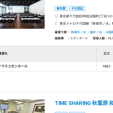
東京都
千代田区
東京都千代田区神田淡路町2丁目101
東京メトロ千代田線「新御茶ノ水」駅 徒歩約2分、J
最寄り駅：
新御茶ノ水
御茶ノ水
淡路
価格帯 ：
スタンダード
収容人数：
96
議室名
広さ
テラスコモンホール
163
㎡
TIME SHARING 秋葉原