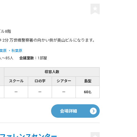
ビル8階
歩 2分 万世橋警察署の向かい側が奥山ビルになります。
葉原
秋葉原
人〜85人
会議室数：
1部屋
収容人数
スクール
ロの字
シアター
島型
－
－
－
60
名
会場詳細
ファレンスセンター