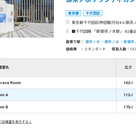
東京都
千代田区
東京都千代田区神田駿河台4-6 御茶ノ
■千代田線 「新御茶ノ水駅」 B2番出口 直結 ■JR線
最寄り駅：
御茶ノ水
御茶ノ水
新御茶
価格帯 ：
スタンダード
収容人数：
10
議室名
広さ
rrace Room
142
㎡
om A
112
㎡
om B
173
㎡
7会議室を表示する↓