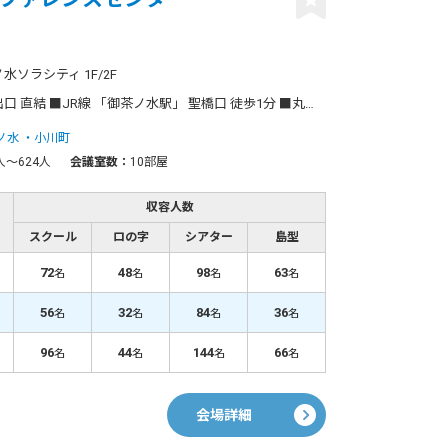
水ソラシティ 1F/2F
 「御茶ノ水駅」 聖橋口 徒歩1分 ■丸の内線 「御茶ノ水駅」 1番出口 徒歩4分
ノ水
小川町
人〜624人
会議室数：
10部屋
収容人数
スクール
ロの字
シアター
島型
72
48
98
63
名
名
名
名
56
32
84
36
名
名
名
名
96
44
144
66
名
名
名
名
会場詳細