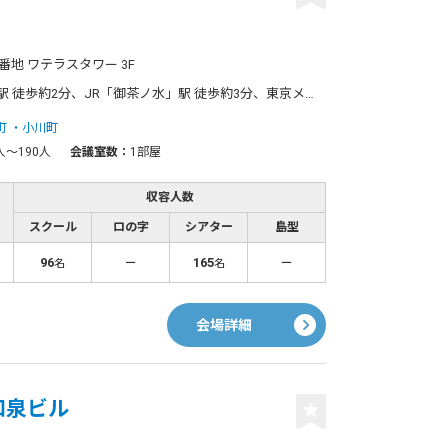
番地 ワテラスタワー 3F
R「御茶ノ水」駅 徒歩約3分、東京メトロ丸ノ内線「淡路町」駅 徒歩約2分
町
小川町
人〜190人
会議室数：
1部屋
収容人数
スクール
ロの字
シアター
島型
96
－
165
－
名
名
会場詳細
 和泉ビル