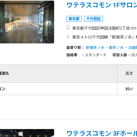
ワテラスコモン 1Fサロ
東京都
千代田区
東京都千代田区神田淡路町2丁目101
東京メトロ千代田線「新御茶ノ水」駅 徒歩約2分、J
最寄り駅：
新御茶ノ水
御茶ノ水
淡路
価格帯 ：
スタンダード
収容人数：
20
議室名
広さ
ロン
82
㎡
ワテラスコモン 3Fホー