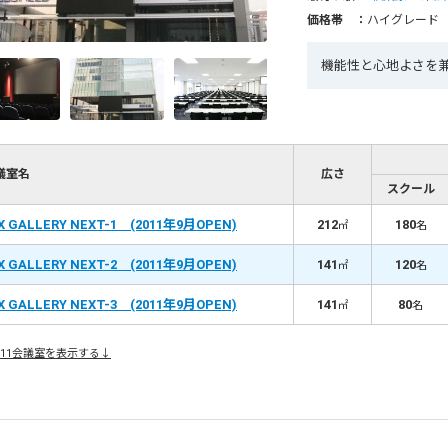
価格帯 ：
ハイグレード
機能性と心地よさを
議室名
広さ
スクール
X GALLERY NEXT-1 (2011年9月OPEN)
212
180
㎡
名
X GALLERY NEXT-2 (2011年9月OPEN)
141
120
㎡
名
X GALLERY NEXT-3 (2011年9月OPEN)
141
80
㎡
名
11会議室を表示する↓