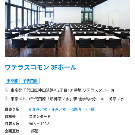
ワテラスコモン 3Fホール
東京都
千代田区
東京都千代田区神田淡路町2丁目101番地 ワテラスタワー 3F
東京メトロ千代田線「新御茶ノ水」駅 徒歩約2分、JR「御茶ノ水」駅 徒歩約3分、東京メトロ丸ノ内線「淡路町」駅 徒歩約2分
最寄り駅：
新御茶ノ水
御茶ノ水
淡路町
小川町
価格帯 ：
スタンダード
収容人数：
96人〜190人
会議室数：
1部屋