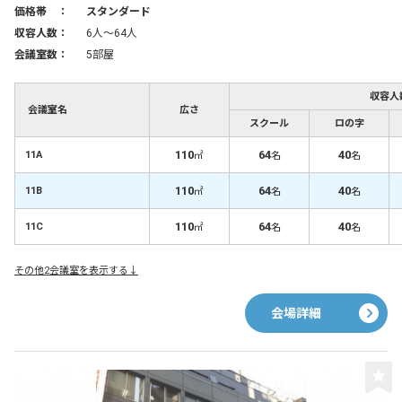
価格帯 ：
スタンダード
収容人数：
6人〜64人
会議室数：
5部屋
収容人
会議室名
広さ
スクール
ロの字
110
64
40
11A
㎡
名
名
110
64
40
11B
㎡
名
名
110
64
40
11C
㎡
名
名
その他2会議室を表示する↓
会場詳細