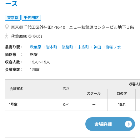
ース
東京都
千代田区
東京都千代田区外神田1-16-10 ニュー秋葉原センタービル地下１階
秋葉原駅 徒歩0分
最寄り駅：
秋葉原
岩本町
淡路町
末広町
神田
御茶ノ水
価格帯 ：
格安
収容人数：
15人〜15人
会議室数：
1部屋
収容人
会議室名
広さ
スクール
ロの字
0
－
15
1号室
㎡
名
会場詳細