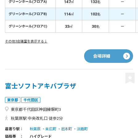
147
132
－
グリーンホール(フロアA)
㎡
名
114
102
－
グリーンホール(フロアB)
㎡
名
33
30
－
グリーンホール(フロアC)
㎡
名
その他3会議室を表示する↓
会場詳細
富士ソフトアキバプラザ
東京都
千代田区
東京都千代田区神田練塀町3
秋葉原駅 中央改札口 徒歩2分
最寄り駅：
秋葉原
末広町
岩本町
淡路町
価格帯 ：
ハイグレード