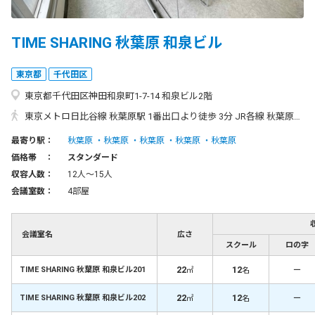
TIME SHARING 秋葉原 和泉ビル
東京都
千代田区
東京都千代田区神田和泉町1-7-14 和泉ビル2階
東京メトロ日比谷線 秋葉原駅 1番出口より徒歩 3分 JR各線 秋葉原駅 昭和通り改札より徒歩 5分 都営新宿線 岩本町駅 A4出口より徒歩 7分 JR総武線 浅草橋駅 西口より徒歩 9分
最寄り駅：
秋葉原
秋葉原
秋葉原
秋葉原
秋葉原
価格帯 ：
スタンダード
収容人数：
12人〜15人
会議室数：
4部屋
会議室名
広さ
スクール
ロの字
22
12
－
TIME SHARING 秋葉原 和泉ビル201
㎡
名
22
12
－
TIME SHARING 秋葉原 和泉ビル202
㎡
名