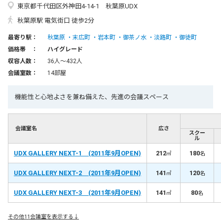
東京都千代田区外神田4-14-1 秋葉原UDX
秋葉原駅 電気街口 徒歩2分
最寄り駅：
秋葉原
末広町
岩本町
御茶ノ水
淡路町
御徒町
価格帯 ：
ハイグレード
収容人数：
36人〜432人
会議室数：
14部屋
機能性と心地よさを兼ね備えた、先進の会議スペース
会議室名
広さ
スクー
ル
UDX GALLERY NEXT-1 (2011年9月OPEN)
212
180
㎡
名
UDX GALLERY NEXT-2 (2011年9月OPEN)
141
120
㎡
名
UDX GALLERY NEXT-3 (2011年9月OPEN)
141
80
㎡
名
その他11会議室を表示する↓