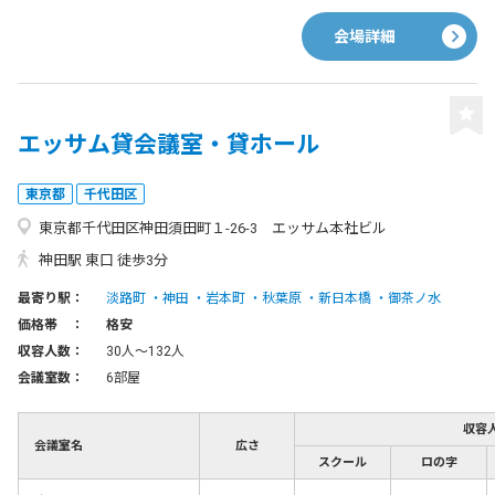
会場詳細
エッサム貸会議室・貸ホール
東京都
千代田区
東京都千代田区神田須田町１-26-3 エッサム本社ビル
神田駅 東口 徒歩3分
最寄り駅：
淡路町
神田
岩本町
秋葉原
新日本橋
御茶ノ水
価格帯 ：
格安
収容人数：
30人〜132人
会議室数：
6部屋
収容
会議室名
広さ
スクール
ロの字