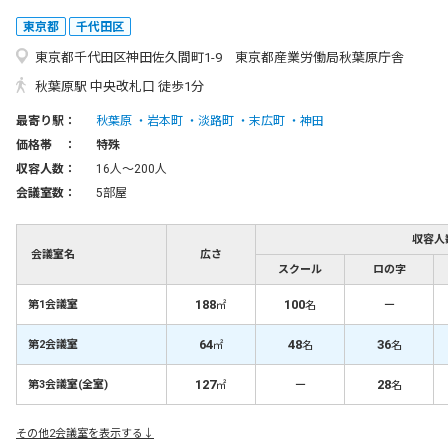
東京都
千代田区
東京都千代田区神田佐久間町1-9 東京都産業労働局秋葉原庁舎
秋葉原駅 中央改札口 徒歩1分
最寄り駅：
秋葉原
岩本町
淡路町
末広町
神田
価格帯 ：
特殊
収容人数：
16人〜200人
会議室数：
5部屋
収容人
会議室名
広さ
スクール
ロの字
188
100
－
第1会議室
㎡
名
64
48
36
第2会議室
㎡
名
名
127
－
28
第3会議室(全室)
㎡
名
その他2会議室を表示する↓