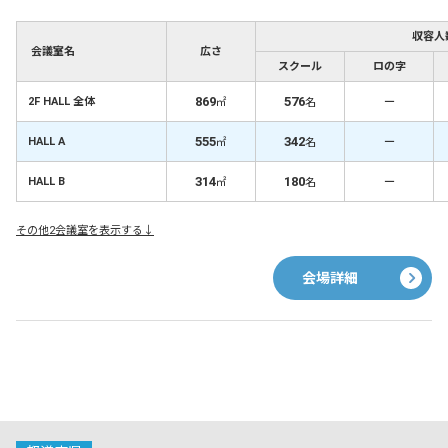
収容人
会議室名
広さ
スクール
ロの字
869
576
－
2F HALL 全体
㎡
名
555
342
－
HALL A
㎡
名
314
180
－
HALL B
㎡
名
その他2会議室を表示する↓
会場詳細