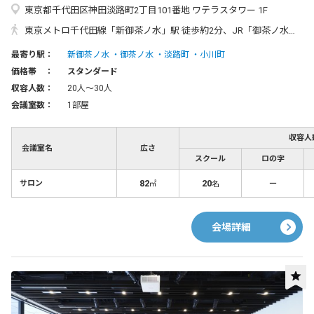
東京都千代田区神田淡路町2丁目101番地 ワテラスタワー 1F
東京メトロ千代田線「新御茶ノ水」駅 徒歩約2分、JR「御茶ノ水」駅 徒歩約3分、東京メトロ丸ノ内線「淡路町」駅 徒歩約2分
最寄り駅：
新御茶ノ水
御茶ノ水
淡路町
小川町
価格帯 ：
スタンダード
収容人数：
20人〜30人
会議室数：
1部屋
収容人
会議室名
広さ
スクール
ロの字
82
20
－
サロン
㎡
名
会場詳細