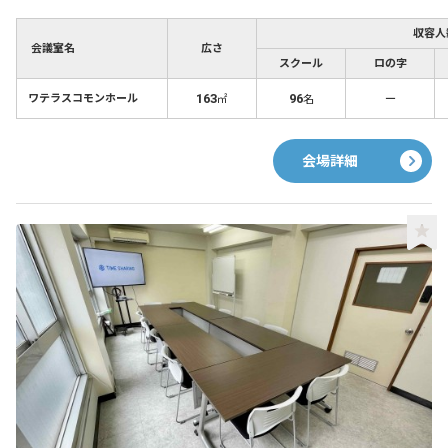
収容人
会議室名
広さ
スクール
ロの字
163
96
－
ワテラスコモンホール
㎡
名
会場詳細