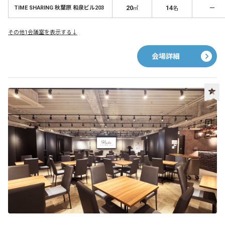
20
14
－
TIME SHARING 秋葉原 和泉ビル203
㎡
名
その他1会議室を表示する↓
会場詳細