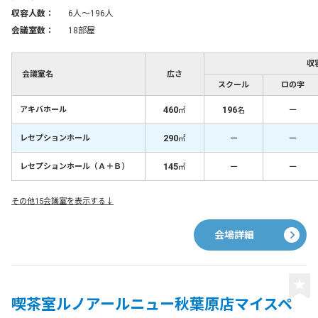
収容人数：
6人〜196人
会議室数：
18部屋
収
会議室名
広さ
スクール
ロの字
460
196
－
アキバホール
㎡
名
290
－
－
レセプションホール
㎡
145
－
－
レセプションホール（Ａ＋Ｂ）
㎡
その他15会議室を表示する↓
会場詳細
喫茶室ルノアールニュー秋葉原店マイスペ