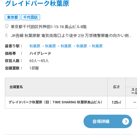
グレイドパーク秋葉原
東京都
千代田区
東京都千代田区外神田1-15-18 奥山ビル8階
JR各線 秋葉原駅 電気街南口より徒歩 2分 万世橋警察署の向かい側が奥山ビルになります。
最寄り駅：
秋葉原
秋葉原
秋葉原
秋葉原
秋葉原
価格帯 ：
ハイグレード
収容人数：
60人〜85人
会議室数：
1部屋
会議室名
広さ
ス
ー
125
－
グレイドパーク秋葉原（旧：TIME SHARING 秋葉原奥山ビル）
㎡
会場詳細