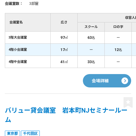
会議室数：
3部屋
収容人
会議室名
広さ
スクール
ロの字
97
63
－
3階大会議室
㎡
名
17
－
12
4階小会議室
㎡
名
41
33
－
4階中会議室
㎡
名
会場詳細
バリュー貸会議室 岩本町NJセミナールー
ム
東京都
千代田区