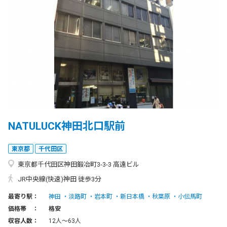
NATULUCK神田北口駅前
東京都
千代田区
東京都千代田区神田鍛冶町3-3-3 高遠ビル
JR中央線(快速)神田 徒歩3分
最寄り駅：
神田
淡路町
岩本町
新日本橋
秋葉原
小伝馬町
価格帯 ：
格安
収容人数：
12人〜63人