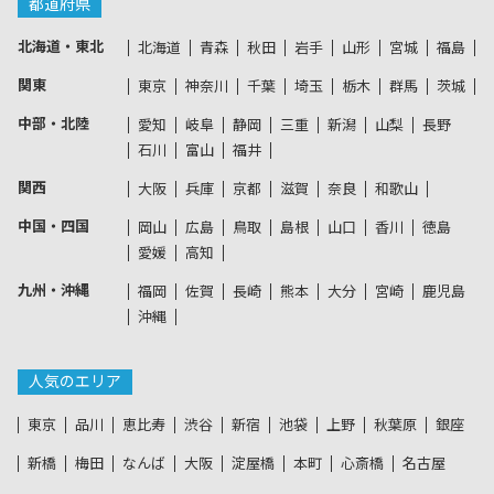
都道府県
北海道・東北
北海道
青森
秋田
岩手
山形
宮城
福島
関東
東京
神奈川
千葉
埼玉
栃木
群馬
茨城
中部・北陸
愛知
岐阜
静岡
三重
新潟
山梨
長野
石川
富山
福井
関西
大阪
兵庫
京都
滋賀
奈良
和歌山
中国・四国
岡山
広島
鳥取
島根
山口
香川
徳島
愛媛
高知
九州・沖縄
福岡
佐賀
長崎
熊本
大分
宮崎
鹿児島
沖縄
人気のエリア
東京
品川
恵比寿
渋谷
新宿
池袋
上野
秋葉原
銀座
新橋
梅田
なんば
大阪
淀屋橋
本町
心斎橋
名古屋