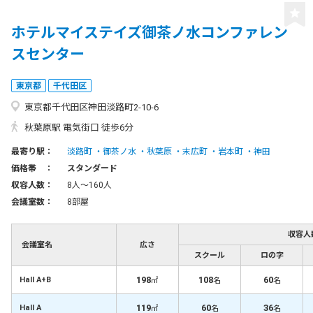
ホテルマイステイズ御茶ノ水コンファレン
スセンター
東京都
千代田区
東京都千代田区神田淡路町2-10-6
秋葉原駅 電気街口 徒歩6分
最寄り駅：
淡路町
御茶ノ水
秋葉原
末広町
岩本町
神田
価格帯 ：
スタンダード
収容人数：
8人〜160人
会議室数：
8部屋
収容人
会議室名
広さ
スクール
ロの字
198
108
60
Hall A+B
㎡
名
名
119
60
36
Hall A
㎡
名
名