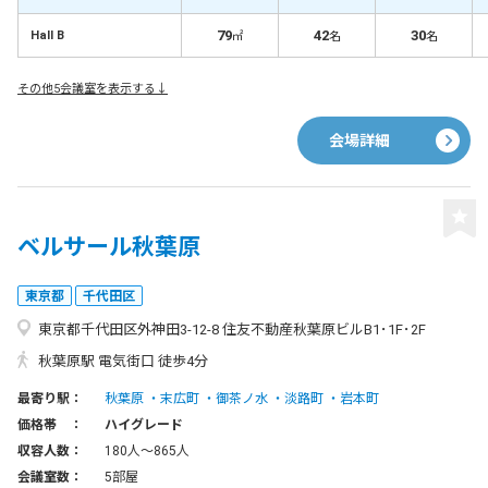
79
42
30
Hall B
㎡
名
名
その他5会議室を表示する↓
会場詳細
ベルサール秋葉原
東京都
千代田区
東京都千代田区外神田3-12-8 住友不動産秋葉原ビルB1･1F･2F
秋葉原駅 電気街口 徒歩4分
最寄り駅：
秋葉原
末広町
御茶ノ水
淡路町
岩本町
価格帯 ：
ハイグレード
収容人数：
180人〜865人
会議室数：
5部屋