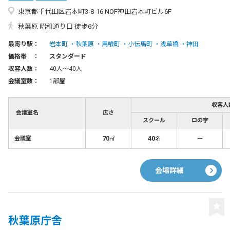
東京都千代田区岩本町3-8-16 NOF神田岩本町ビル6F
秋葉原 昭和通り口 徒歩6分
最寄り駅：
岩本町
秋葉原
馬喰町
小伝馬町
浅草橋
神田
価格帯 ：
スタンダード
収容人数：
40人〜40人
会議室数：
1部屋
収容人
会議室名
広さ
スクール
ロの字
70
40
－
会議室
㎡
名
会場詳細
秋葉原庁舎