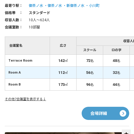
最寄り駅：
御茶ノ水
御茶ノ水
新御茶ノ水
小川町
価格帯 ：
スタンダード
収容人数：
10人〜624人
会議室数：
10部屋
収容人
会議室名
広さ
スクール
ロの字
142
72
48
Terrace Room
㎡
名
名
112
56
32
Room A
㎡
名
名
173
96
44
Room B
㎡
名
名
その他7会議室を表示する↓
会場詳細