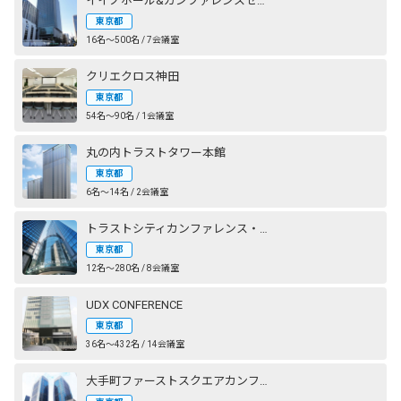
イイノホール&カンファレンスセンター
東京都
16名〜500名 / 7会議室
クリエクロス神田
東京都
54名〜90名 / 1会議室
丸の内トラストタワー本館
東京都
6名〜14名 / 2会議室
トラストシティカンファレンス・丸の内
東京都
12名〜280名 / 8会議室
UDX CONFERENCE
東京都
36名〜432名 / 14会議室
大手町ファーストスクエアカンファレンス