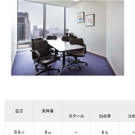
広さ
天井高
スクール
ロの字
コ
0.0
0
－
6
㎡
㎜
名