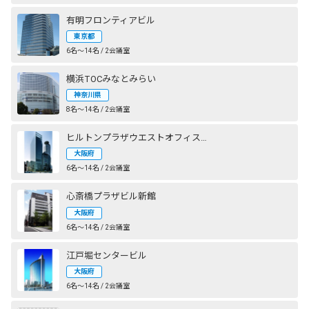
有明フロンティアビル
東京都
6名〜14名 / 2会議室
横浜TOCみなとみらい
神奈川県
8名〜14名 / 2会議室
ヒルトンプラザウエストオフィスタワー
大阪府
6名〜14名 / 2会議室
心斎橋プラザビル新館
大阪府
6名〜14名 / 2会議室
江戸堀センタービル
大阪府
6名〜14名 / 2会議室