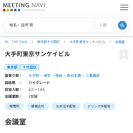
TOP PAGE
東京都千代田区
大手町東京サンケイビル
会議室
大手町東京サンケイビル
東京都
千代田区
最寄り駅：
大手町
東京
神田
新日本橋
二重橋前
価格帯 ：
ハイグレード
収容人数：
6人〜14人
会議室数：
2部屋
喫煙所
懇親会可
お弁当手配有
ドリンク手配有
会議室