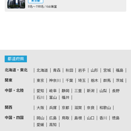
東京都
8名〜198名 / 6会議室
都道府県
北海道・東北
北海道
青森
秋田
岩手
山形
宮城
福島
関東
東京
神奈川
千葉
埼玉
栃木
群馬
茨城
中部・北陸
愛知
岐阜
静岡
三重
新潟
山梨
長野
石川
富山
福井
関西
大阪
兵庫
京都
滋賀
奈良
和歌山
中国・四国
岡山
広島
鳥取
島根
山口
香川
徳島
愛媛
高知