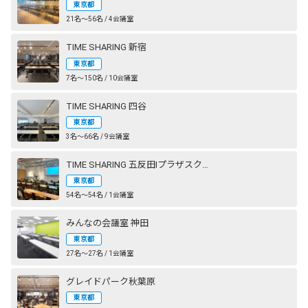
東京都
21名〜56名 / 4会議室
TIME SHARING 新宿
東京都
7名〜150名 / 10会議室
TIME SHARING 四谷
東京都
3名〜66名 / 9会議室
TIME SHARING 五反田Ⅰプラザスクエアビル
東京都
54名〜54名 / 1会議室
みんなの会議室 神田
東京都
27名〜27名 / 1会議室
グレイドパーク秋葉原
東京都