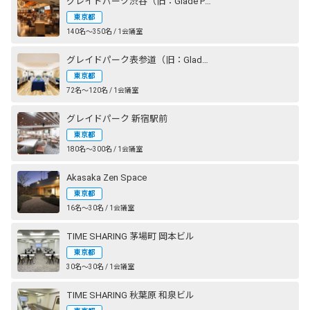
グレイドパーク渋谷（旧：Glade Park 渋谷）
東京都
140名〜350名 / 1会議室
グレイドパーク表参道（旧：Glade Park 表参道）
東京都
72名〜120名 / 1会議室
グレイドパーク 新宿駅前
東京都
180名〜300名 / 1会議室
Akasaka Zen Space
東京都
16名〜30名 / 1会議室
TIME SHARING 茅場町 岡本ビル
東京都
30名〜30名 / 1会議室
TIME SHARING 秋葉原 和泉ビル