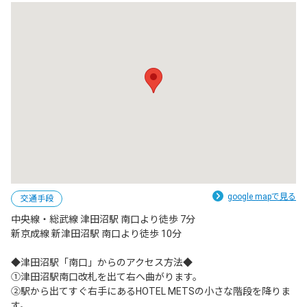
google mapで見る
交通手段
中央線・総武線 津田沼駅 南口より徒歩 7分

新京成線 新津田沼駅 南口より徒歩 10分

◆津田沼駅「南口」からのアクセス方法◆

①津田沼駅南口改札を出て右へ曲がります。

②駅から出てすぐ右手にあるHOTEL METSの小さな階段を降りま
す。
