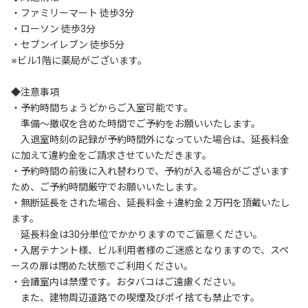
・ファミリーマート 徒歩3分

・ローソン 徒歩3分

・セブンイレブン 徒歩5分

※ビル1階に薬局がございます。

◆注意事項

・予約時間ちょうどからご入室可能です。

　準備～撤収を含めた時間でご予約をお願いいたします。

　入退室時刻の記録が予約時間外になっていた場合は、延長料金
に加えて違約金をご請求させていただきます。

・予約時間の前後に入れ替わりで、予約が入る場合がございます
ため、ご予約時間厳守でお願いいたします。

・無断延長をされた場合、延長料金＋違約金２万円を頂戴いたし
ます。

　延長料金は30分単位でかかりますのでご留意ください。

・入居テナント様、ビル利用者様のご迷惑となりますので、スペ
ースの扉は閉めた状態でご利用ください。

・会議室内は禁煙です。おタバコはご遠慮ください。

　また、建物周辺道路での喫煙及びポイ捨ても禁止です。
