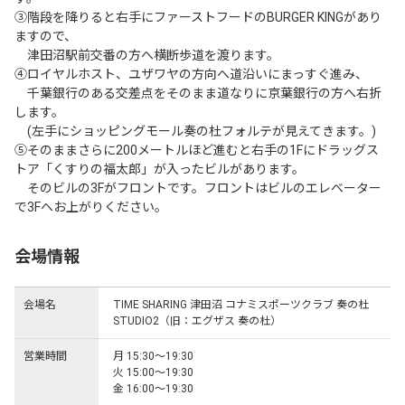
③階段を降りると右手にファーストフードのBURGER KINGがあり
ますので、

　津田沼駅前交番の方へ横断歩道を渡ります。

④ロイヤルホスト、ユザワヤの方向へ道沿いにまっすぐ進み、

　千葉銀行のある交差点をそのまま道なりに京葉銀行の方へ右折
します。

　(左手にショッピングモール奏の杜フォルテが見えてきます。)

⑤そのままさらに200メートルほど進むと右手の1Fにドラッグス
トア「くすりの福太郎」が入ったビルがあります。

　そのビルの3Fがフロントです。フロントはビルのエレベーター
で3Fへお上がりください。
会場情報
会場名
TIME SHARING 津田沼 コナミスポーツクラブ 奏の杜
STUDIO2（旧：エグザス 奏の杜）
営業時間
月 15:30～19:30

火 15:00～19:30

金 16:00～19:30