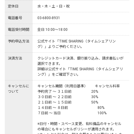
定休日
水・木・土・日・祝
電話番号
03-6800-8931
電話受付時間
全日 10:00～18:00
予約申込方法
公式サイト「TIME SHARING（タイムシェアリン
グ）」よりご予約ください。
決済方法
クレジットカード決済、銀行振り込み、請求書払いが
選択できます。

詳細は公式サイト「TIME SHARING（タイムシェアリ
ング）」をご確認下さい。
キャンセルに
キャンセル期間（利用日基準）	キャンセル料率

ついて
予約完了 ～ ３１日前	　　　　　20%

３０日前 ～ ２２日前	　　　　　30%

２１日前 ～ １５日前	　　　　　50%

１４日前 ～ ８日前	　 　　　　　  80%

７日前 ～ 当日	              　　　　　 100%

※日付・時間・スペース変更、有料備品のキャンセル
の場合にもキャンセルポリシーが適用されます。
