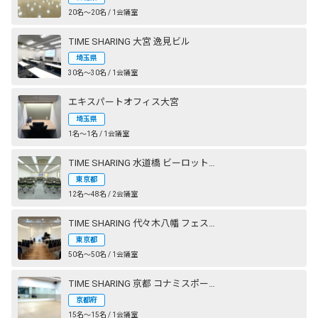
20名〜20名 / 1会議室
TIME SHARING 大宮 逸見ビル
埼玉県
30名〜30名 / 1会議室
エキスパートオフィス大宮
埼玉県
1名〜1名 / 1会議室
TIME SHARING 水道橋 ビーロット神保町ビル
東京都
12名〜48名 / 2会議室
TIME SHARING 代々木八幡 フェストザール
東京都
50名〜50名 / 1会議室
TIME SHARING 京都 コナミスポーツクラブ 西大路御池
京都府
15名〜15名 / 1会議室