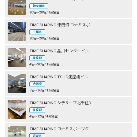
神奈川県
20名〜20名 / 1会議室
TIME SHARING 津田沼 コナミスポーツクラブ 奏の杜 STUDIO2（旧：エグザス 奏の杜）
千葉県
20名〜20名 / 1会議室
TIME SHARING 品川センタービルディング
東京都
4名〜90名 / 15会議室
TIME SHARING TSHG淀屋橋ビル
大阪府
6名〜26名 / 12会議室
TIME SHARING シテヌーブ北千住30A棟
東京都
4名〜12名 / 4会議室
TIME SHARING コナミスポーツクラブ 仙台長町
宮城県