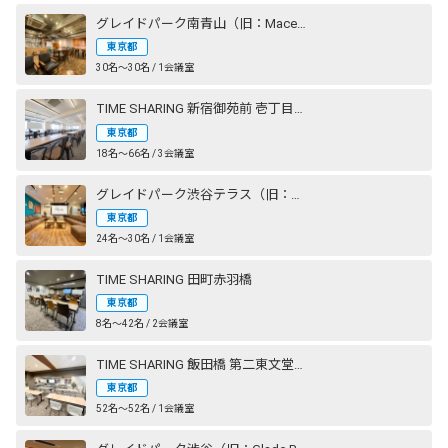
グレイドパーク南青山（旧：Mace南青山）
東京都
30名〜30名 / 1会議室
TIME SHARING 新宿御苑前 壱丁目参番館
東京都
18名〜66名 / 3会議室
グレイドパーク渋谷テラス（旧：Lounge-R TERRACE 渋谷）
東京都
24名〜30名 / 1会議室
TIME SHARING 田町赤羽橋
東京都
8名〜42名 / 2会議室
TIME SHARING 飯田橋 第二東文堂ビル
東京都
52名〜52名 / 1会議室