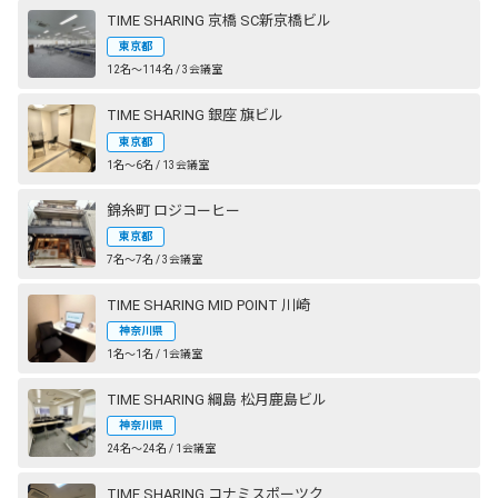
TIME SHARING 京橋 SC新京橋ビル
東京都
12名〜114名 / 3会議室
TIME SHARING 銀座 旗ビル
東京都
1名〜6名 / 13会議室
錦糸町 ロジコーヒー
東京都
7名〜7名 / 3会議室
TIME SHARING MID POINT 川崎
神奈川県
1名〜1名 / 1会議室
TIME SHARING 綱島 松月鹿島ビル
神奈川県
24名〜24名 / 1会議室
TIME SHARING コナミスポーツクラブ 横浜