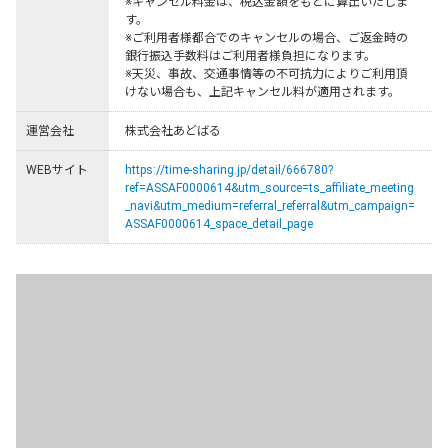
※キャンセル料金は、税込金額をもとに算出いたしま
す。

※ご利用者様都合でのキャンセルの場合、ご返金時の
銀行振込手数料はご利用者様負担になります。

※天災、事故、交通事情等の不可抗力によりご利用頂
けない場合も、上記キャンセル料が適用されます。
運営会社
株式会社あどばる
WEBサイト
https://time-sharing.jp/detail/666780?
ref=ASSAF0000614&utm_source=ts_affiliate_meeting
_navi&utm_medium=referral_referral&utm_campaign=
ASSAF0000614_space_detail_page