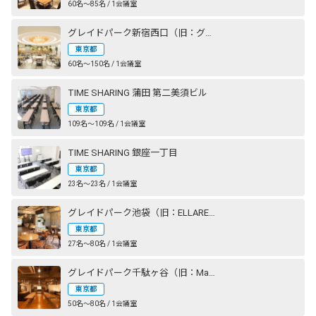
60名〜85名 / 1会議室
グレイドパーク新宿西口（旧：グレイドパーク新宿）
東京都
60名〜150名 / 1会議室
TIME SHARING 蒲田 第二美須ビル
東京都
109名〜109名 / 1会議室
TIME SHARING 銀座一丁目
東京都
23名〜23名 / 1会議室
グレイドパーク池袋（旧：ELLARE）
東京都
27名〜80名 / 1会議室
グレイドパーク千駄ヶ谷（旧：Mace千駄ヶ谷）
東京都
50名〜80名 / 1会議室