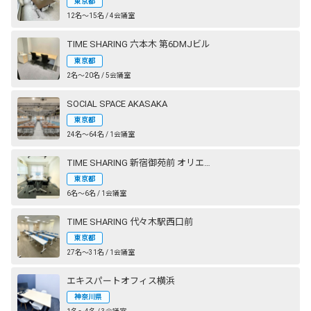
東京都
12名〜15名 / 4会議室
TIME SHARING 六本木 第6DMJビル
東京都
2名〜20名 / 5会議室
SOCIAL SPACE AKASAKA
東京都
24名〜64名 / 1会議室
TIME SHARING 新宿御苑前 オリエント新宿
東京都
6名〜6名 / 1会議室
TIME SHARING 代々木駅西口前
東京都
27名〜31名 / 1会議室
エキスパートオフィス横浜
神奈川県