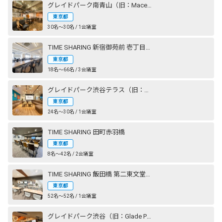
グレイドパーク南青山（旧：Mace南青山）
東京都
30名〜30名 / 1会議室
TIME SHARING 新宿御苑前 壱丁目参番館
東京都
18名〜66名 / 3会議室
グレイドパーク渋谷テラス（旧：Lounge-R TERRACE 渋谷）
東京都
24名〜30名 / 1会議室
TIME SHARING 田町赤羽橋
東京都
8名〜42名 / 2会議室
TIME SHARING 飯田橋 第二東文堂ビル
東京都
52名〜52名 / 1会議室
グレイドパーク渋谷（旧：Glade Park 渋谷）