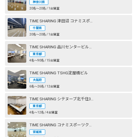
神奈川県
20名〜20名 / 1会議室
TIME SHARING 津田沼 コナミスポーツクラブ 奏の杜 STUDIO2（旧：エグザス 奏の杜）
千葉県
20名〜20名 / 1会議室
TIME SHARING 品川センタービルディング
東京都
4名〜90名 / 15会議室
TIME SHARING TSHG淀屋橋ビル
大阪府
6名〜26名 / 12会議室
TIME SHARING シテヌーブ北千住30A棟
東京都
4名〜12名 / 4会議室
TIME SHARING コナミスポーツクラブ 仙台長町
宮城県