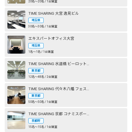
20名〜20名 / 1会議室
TIME SHARING 大宮 逸見ビル
埼玉県
30名〜30名 / 1会議室
エキスパートオフィス大宮
埼玉県
1名〜1名 / 1会議室
TIME SHARING 水道橋 ビーロット神保町ビル
東京都
12名〜48名 / 2会議室
TIME SHARING 代々木八幡 フェストザール
東京都
50名〜50名 / 1会議室
TIME SHARING 京都 コナミスポーツクラブ 西大路御池
京都府
15名〜15名 / 1会議室