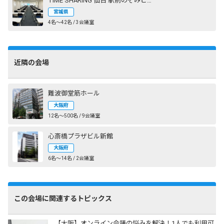
TIME SHARING 仙台 駅前のぞみビル
宮城県
4名〜42名 / 3会議室
近隣の会場
難波御堂筋ホール
大阪府
12名〜500名 / 9会議室
心斎橋プラザビル新館
大阪府
6名〜14名 / 2会議室
この会場に関連するトピックス
【大阪】オンライン会議の悩みを解決！1人でも利用可