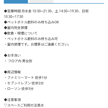
◆営業時間 月水金 10:30~21:30、土 14:30~19:30、日祝 
10:30~17:30

◆ペットボトル飲料のみ持ち込みOK 

◆室内完全禁煙	

◆飲食・喫煙について

・ペットボトル飲料のみ持ち込み可

・室内禁煙です。お煙草はご遠慮ください。

◆お手洗い

・ フロア内 男女別

◆周辺情報

・ファミリーマート 徒歩1分

・セブンイレブン 徒歩2分

・ローソン 徒歩3分

◆注意事項

▽スペースご利用の注意点
