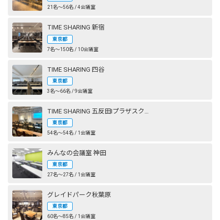
21名〜56名 / 4会議室
TIME SHARING 新宿
東京都
7名〜150名 / 10会議室
TIME SHARING 四谷
東京都
3名〜66名 / 9会議室
TIME SHARING 五反田Ⅰプラザスクエアビル
東京都
54名〜54名 / 1会議室
みんなの会議室 神田
東京都
27名〜27名 / 1会議室
グレイドパーク秋葉原
東京都
60名〜85名 / 1会議室