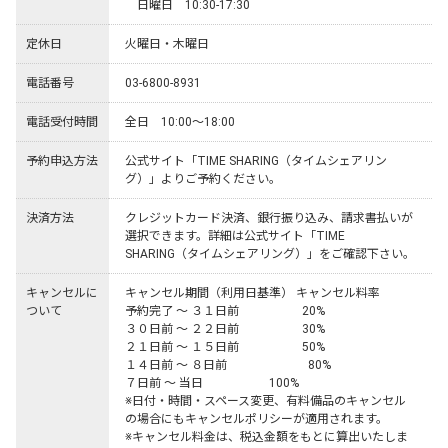
　日曜日　10:30-17:30
定休日
火曜日・木曜日
電話番号
03‐6800‐8931
電話受付時間
全日　10:00～18:00
予約申込方法
公式サイト「TIME SHARING（タイムシェアリン
グ）」よりご予約ください。
決済方法
クレジットカード決済、銀行振り込み、請求書払いが
選択できます。詳細は公式サイト「TIME 
SHARING（タイムシェアリング）」をご確認下さい。
キャンセルに
キャンセル期間（利用日基準） キャンセル料率

ついて
予約完了 ～ ３１日前 　　　　　20%

３０日前 ～ ２２日前 　　　　　30%

２１日前 ～ １５日前 　　　　　50%

１４日前 ～ ８日前 　 　　　　　 80%

７日前 ～ 当日 　　　　　 100%

※日付・時間・スペース変更、有料備品のキャンセル
の場合にもキャンセルポリシーが適用されます。

※キャンセル料金は、税込金額をもとに算出いたしま