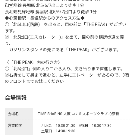
御堂筋線 長堀駅 北5/6/7出口より徒歩 1分

長堀鶴見緑地線 長堀駅 北5/6/7出口より徒歩 1分

◆心斎橋駅・長堀駅からのアクセス方法◆

①「北6出口(階段)」を出ると、目の前に「THE PEAK」がござい
ます。

②「北5出口(エスカレーター)」を出て、目の前の横断歩道を渡
り、

　ガソリンスタンドの先にある「THE PEAK」がございます。

〈「THE PEAK」内の行き方〉

①「北6出口」側の入り口から入り、突き当りまで直進します。

②右折をして奥まで進むと、左手にエレベーターがあるので、3階
のフロントまでお越しください
会場情報
会場名
TIME SHARING 大阪 コナミスポーツクラブ 心斎橋
営業時間
　月水金　10:30-21:30　※祝日　10:30-17:30

　土曜日　14:30-19:30
