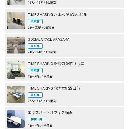
12名〜15名 / 4会議室
TIME SHARING 六本木 第6DMJビル
東京都
2名〜20名 / 5会議室
SOCIAL SPACE AKASAKA
東京都
24名〜64名 / 1会議室
TIME SHARING 新宿御苑前 オリエント新宿
東京都
6名〜6名 / 1会議室
TIME SHARING 代々木駅西口前
東京都
27名〜31名 / 1会議室
エキスパートオフィス横浜
神奈川県
1名〜4名 / 3会議室