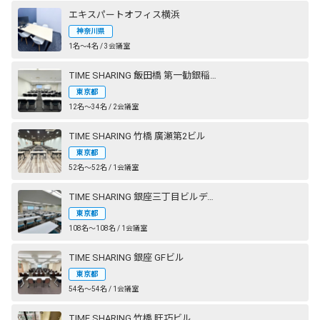
エキスパートオフィス横浜
神奈川県
1名〜4名 / 3会議室
TIME SHARING 飯田橋 第一勧銀稲垣ビル
東京都
12名〜34名 / 2会議室
TIME SHARING 竹橋 廣瀬第2ビル
東京都
52名〜52名 / 1会議室
TIME SHARING 銀座三丁目ビルディング
東京都
108名〜108名 / 1会議室
TIME SHARING 銀座 GFビル
東京都
54名〜54名 / 1会議室
TIME SHARING 竹橋 旺巧ビル