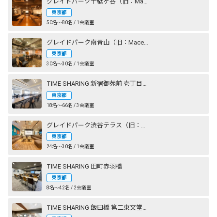
グレイドパーク千駄ヶ谷（旧：Mace千駄ヶ谷）
東京都
50名〜80名 / 1会議室
グレイドパーク南青山（旧：Mace南青山）
東京都
30名〜30名 / 1会議室
TIME SHARING 新宿御苑前 壱丁目参番館
東京都
18名〜66名 / 3会議室
グレイドパーク渋谷テラス（旧：Lounge-R TERRACE 渋谷）
東京都
24名〜30名 / 1会議室
TIME SHARING 田町赤羽橋
東京都
8名〜42名 / 2会議室
TIME SHARING 飯田橋 第二東文堂ビル