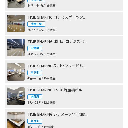
24名〜24名 / 1会議室
TIME SHARING コナミスポーツクラブ 横浜
神奈川県
20名〜20名 / 1会議室
TIME SHARING 津田沼 コナミスポーツクラブ 奏の杜 STUDIO2（旧：エグザス 奏の杜）
千葉県
20名〜20名 / 1会議室
TIME SHARING 品川センタービルディング
東京都
4名〜90名 / 15会議室
TIME SHARING TSHG淀屋橋ビル
大阪府
6名〜26名 / 12会議室
TIME SHARING シテヌーブ北千住30A棟
東京都
4名〜12名 / 4会議室