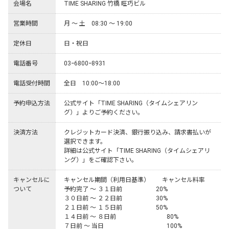
会場名
TIME SHARING 竹橋 旺巧ビル
営業時間
月 ～ 土　08:30 ～ 19:00
定休日
日・祝日
電話番号
03ｰ6800ｰ8931
電話受付時間
全日　10:00～18:00
予約申込方法
公式サイト「TIME SHARING（タイムシェアリン
グ）」よりご予約ください。
決済方法
クレジットカード決済、銀行振り込み、請求書払いが
選択できます。

詳細は公式サイト「TIME SHARING（タイムシェアリ
ング）」をご確認下さい。
キャンセルに
キャンセル期間（利用日基準）	キャンセル料率

ついて
予約完了 ～ ３１日前	　　　　　20%

３０日前 ～ ２２日前	　　　　　30%

２１日前 ～ １５日前	　　　　　50%

１４日前 ～ ８日前	　 　　　　　  80%

７日前 ～ 当日	              　　　　　 100%
