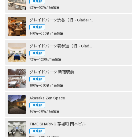
東京都
52名〜52名 / 1会議室
グレイドパーク渋谷（旧：Glade Park 渋谷）
東京都
140名〜350名 / 1会議室
グレイドパーク表参道（旧：Glade Park 表参道）
東京都
72名〜120名 / 1会議室
グレイドパーク 新宿駅前
東京都
180名〜300名 / 1会議室
Akasaka Zen Space
東京都
16名〜30名 / 1会議室
TIME SHARING 茅場町 岡本ビル
東京都