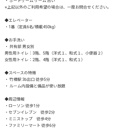
・ ボードゲーム ゲーム 占い　

※上記以外のご利用希望の場合は、一度お問合せください。

◆エレベーター

・1基（定員6名/積載450kg）

◆お手洗い

・ 共有部 男女別

男性用トイレ：3階、5階（洋式１、和式１、小便器２）

女性用トイレ：2階、4階（洋式１、和式１）

◆スペースの特徴

・ 竹橋駅 3b出口 徒歩5分

・ ルーム内設備と備品が使い放題

◆周辺情報

・ローソン 徒歩1分

・セブンイレブン　徒歩2分

・ミニストップ　徒歩4分

・ファミリーマート 徒歩6分
