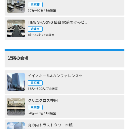
東京都
60名〜60名 / 1会議室
TIME SHARING 仙台 駅前のぞみビル
宮城県
4名〜42名 / 3会議室
近隣の会場
イイノホール&カンファレンスセンター
東京都
16名〜500名 / 7会議室
クリエクロス神田
東京都
54名〜90名 / 1会議室
丸の内トラストタワー本館