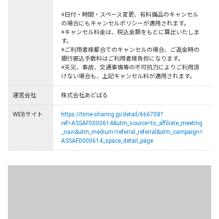
※日付・時間・スペース変更、有料備品のキャンセル
の場合にもキャンセルポリシーが適用されます。

※キャンセル料金は、税込金額をもとに算出いたしま
す。

※ご利用者様都合でのキャンセルの場合、ご返金時の
銀行振込手数料はご利用者様負担になります。

※天災、事故、交通事情等の不可抗力によりご利用頂
けない場合も、上記キャンセル料が適用されます。
運営会社
株式会社あどばる
WEBサイト
https://time-sharing.jp/detail/666708?
ref=ASSAF0000614&utm_source=ts_affiliate_meeting
_navi&utm_medium=referral_referral&utm_campaign=
ASSAF0000614_space_detail_page