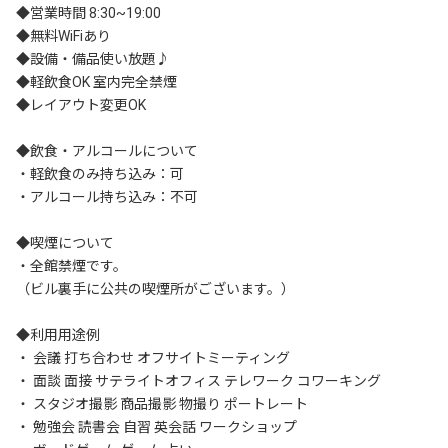
◆営業時間 8:30~19:00	

◆無料WiFiあり

◆設備・備品使い放題♪		

◆軽飲食OK 室内完全禁煙	

◆レイアウト変更OK

◆飲食・アルコールについて

・軽飲食のみ持ち込み：可

・アルコール持ち込み：不可

◆喫煙について

・全館禁煙です。

（ビル裏手に公共の喫煙所がございます。）

◆利用用途例

・ 会議 打ち合わせ オフサイトミーティング

・ 面談 面接 サテライトオフィス テレワーク コワーキング

・ スタジオ撮影 商品撮影 物撮り ポートレート

・ 勉強会 読書会 自習 英会話 ワークショップ
