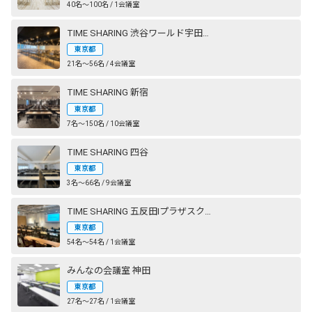
40名〜100名 / 1会議室
TIME SHARING 渋谷ワールド宇田川ビル
東京都
21名〜56名 / 4会議室
TIME SHARING 新宿
東京都
7名〜150名 / 10会議室
TIME SHARING 四谷
東京都
3名〜66名 / 9会議室
TIME SHARING 五反田Ⅰプラザスクエアビル
東京都
54名〜54名 / 1会議室
みんなの会議室 神田
東京都
27名〜27名 / 1会議室