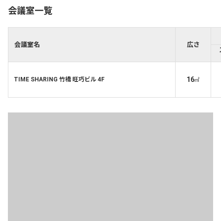
会議室一覧
会議室名
広さ
16
TIME SHARING 竹橋 旺巧ビル 4F
㎡