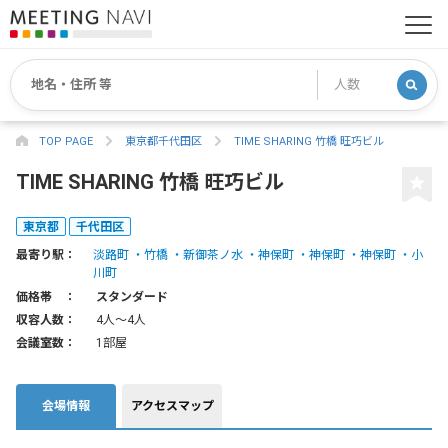
TOP PAGE
東京都千代田区
TIME SHARING 竹橋 旺巧ビル
TIME SHARING 竹橋 旺巧ビル
東京都
千代田区
最寄り駅：
淡路町
竹橋
新御茶ノ水
神保町
神保町
神保町
小
川町
価格帯 ：
スタンダード
収容人数：
4人〜4人
会議室数：
1部屋
会場情報
アクセスマップ