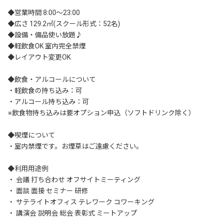
◆営業時間 8:00～23:00

◆広さ 129.2㎡(スクール形式：52名)		

◆設備・備品使い放題♪		

◆軽飲食OK 室内完全禁煙	

◆レイアウト変更OK

◆飲食・アルコールについて

・軽飲食の持ち込み：可

・アルコール持ち込み：可

※飲食物持ち込みは要オプション申込（ソフトドリンク除く）

◆喫煙について

・室内禁煙です。お煙草はご遠慮ください。

◆利用用途例

・ 会議 打ち合わせ オフサイトミーティング

・ 面談 面接 セミナー 研修

・ サテライトオフィス テレワーク コワーキング

・ 講演会 説明会 総会 表彰式 ミートアップ
