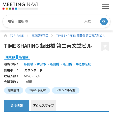
TOP PAGE
東京都新宿区
TIME SHARING 飯田橋 第二東文堂ビル
TIME SHARING 飯田橋 第二東文堂ビル
東京都
新宿区
最寄り駅：
飯田橋
神楽坂
飯田橋
飯田橋
牛込神楽坂
価格帯 ：
スタンダード
収容人数：
52人〜52人
会議室数：
1部屋
懇親会可
お弁当手配有
ドリンク手配有
会場情報
アクセスマップ