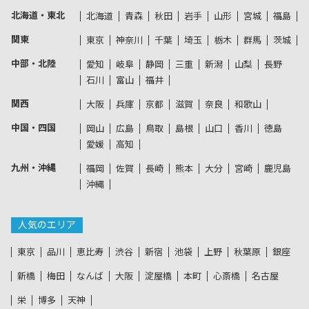
北海道・東北
北海道
青森
秋田
岩手
山形
宮城
福島
関東
東京
神奈川
千葉
埼玉
栃木
群馬
茨城
中部・北陸
愛知
岐阜
静岡
三重
新潟
山梨
長野
石川
富山
福井
関西
大阪
兵庫
京都
滋賀
奈良
和歌山
中国・四国
岡山
広島
鳥取
島根
山口
香川
徳島
愛媛
高知
九州・沖縄
福岡
佐賀
長崎
熊本
大分
宮崎
鹿児島
沖縄
人気のエリア
東京
品川
恵比寿
渋谷
新宿
池袋
上野
秋葉原
銀座
新橋
梅田
なんば
大阪
淀屋橋
本町
心斎橋
名古屋
栄
博多
天神