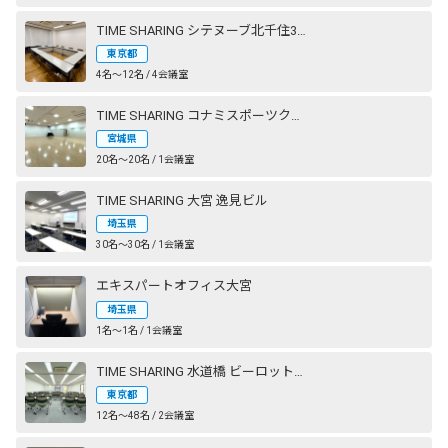
TIME SHARING シテヌーブ北千住30A棟
東京都
4名〜12名 / 4会議室
TIME SHARING コナミスポーツクラブ 仙台長町
宮城県
20名〜20名 / 1会議室
TIME SHARING 大宮 逸見ビル
埼玉県
30名〜30名 / 1会議室
エキスパートオフィス大宮
埼玉県
1名〜1名 / 1会議室
TIME SHARING 水道橋 ビーロット神保町ビル
東京都
12名〜48名 / 2会議室