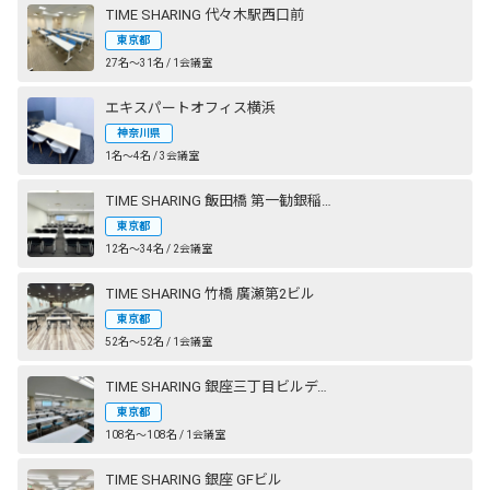
TIME SHARING 代々木駅西口前
東京都
27名〜31名 / 1会議室
エキスパートオフィス横浜
神奈川県
1名〜4名 / 3会議室
TIME SHARING 飯田橋 第一勧銀稲垣ビル
東京都
12名〜34名 / 2会議室
TIME SHARING 竹橋 廣瀬第2ビル
東京都
52名〜52名 / 1会議室
TIME SHARING 銀座三丁目ビルディング
東京都
108名〜108名 / 1会議室
TIME SHARING 銀座 GFビル