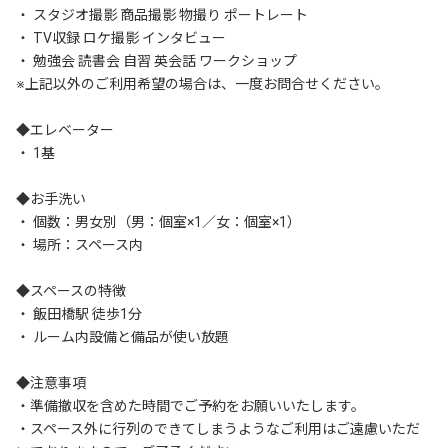
・ スタジオ撮影 商品撮影 物撮り ポートレート

・ TV収録 ロケ撮影 インタビュー

・ 勉強会 読書会 自習 英会話 ワークショップ

※上記以外のご利用希望の場合は、一度お問合せください。

◆エレベーター

・ 1基

◆お手洗い

・ 個数：男女別（男：個室×1／女：個室×1）

・ 場所：スペース内

◆スペースの特徴

・ 飯田橋駅 徒歩1分

・ ルーム内設備と備品が使い放題

◆注意事項

・準備撤収を含めた時間でご予約をお願いいたします。

・スペース外に行列のできてしまうようなご利用はご遠慮いただ