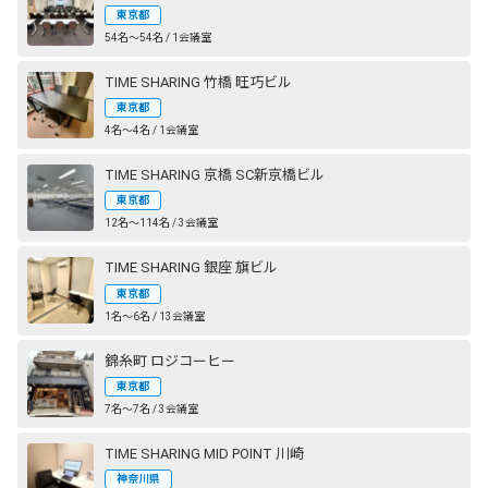
東京都
54名〜54名 / 1会議室
TIME SHARING 竹橋 旺巧ビル
東京都
4名〜4名 / 1会議室
TIME SHARING 京橋 SC新京橋ビル
東京都
12名〜114名 / 3会議室
TIME SHARING 銀座 旗ビル
東京都
1名〜6名 / 13会議室
錦糸町 ロジコーヒー
東京都
7名〜7名 / 3会議室
TIME SHARING MID POINT 川崎
神奈川県