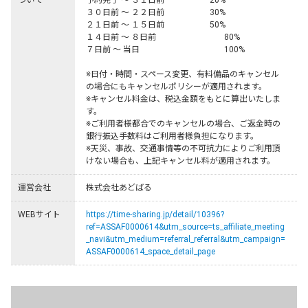
ついて
予約完了 ～ ３１日前	　　　　　20%

３０日前 ～ ２２日前	　　　　　30%

２１日前 ～ １５日前	　　　　　50%

１４日前 ～ ８日前	　 　　　　　  80%

７日前 ～ 当日	              　　　　　 100%

※日付・時間・スペース変更、有料備品のキャンセル
の場合にもキャンセルポリシーが適用されます。

※キャンセル料金は、税込金額をもとに算出いたしま
す。

※ご利用者様都合でのキャンセルの場合、ご返金時の
銀行振込手数料はご利用者様負担になります。

※天災、事故、交通事情等の不可抗力によりご利用頂
けない場合も、上記キャンセル料が適用されます。
運営会社
株式会社あどばる
WEBサイト
https://time-sharing.jp/detail/10396?
ref=ASSAF0000614&utm_source=ts_affiliate_meeting
_navi&utm_medium=referral_referral&utm_campaign=
ASSAF0000614_space_detail_page