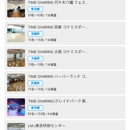
TIME SHARING 代々木八幡 フェストザール
東京都
50名〜50名 / 1会議室
TIME SHARING 京都 コナミスポーツクラブ 西大路御池
京都府
15名〜15名 / 1会議室
TIME SHARING 大阪 コナミスポーツクラブ 心斎橋
大阪府
10名〜10名 / 1会議室
TIME SHARING ハーバーランド コナミスポーツクラブ 神戸
兵庫県
15名〜15名 / 1会議室
TIME SHARING/グレイドパーク 新橋駅前（銀座口）
東京都
84名〜150名 / 4会議室
LMJ東京研修センター