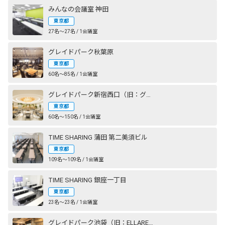
みんなの会議室 神田
東京都
27名〜27名 / 1会議室
グレイドパーク秋葉原
東京都
60名〜85名 / 1会議室
グレイドパーク新宿西口（旧：グレイドパーク新宿）
東京都
60名〜150名 / 1会議室
TIME SHARING 蒲田 第二美須ビル
東京都
109名〜109名 / 1会議室
TIME SHARING 銀座一丁目
東京都
23名〜23名 / 1会議室
グレイドパーク池袋（旧：ELLARE）