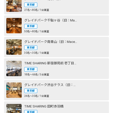
東京都
27名〜80名 / 1会議室
グレイドパーク千駄ヶ谷（旧：Mace千駄ヶ谷）
東京都
50名〜80名 / 1会議室
グレイドパーク南青山（旧：Mace南青山）
東京都
30名〜30名 / 1会議室
TIME SHARING 新宿御苑前 壱丁目参番館
東京都
18名〜66名 / 3会議室
グレイドパーク渋谷テラス（旧：Lounge-R TERRACE 渋谷）
東京都
24名〜30名 / 1会議室
TIME SHARING 田町赤羽橋
東京都