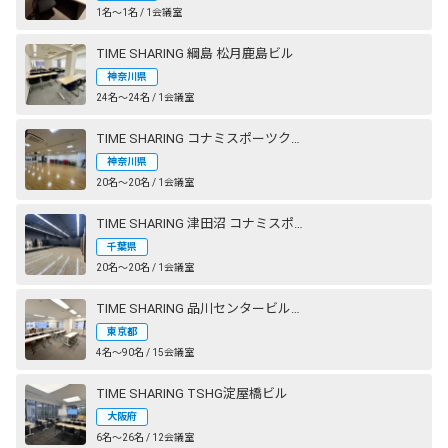
1名〜1名 / 1会議室
TIME SHARING 綱島 松月鹿島ビル
神奈川県
24名〜24名 / 1会議室
TIME SHARING コナミスポーツクラブ 横浜
神奈川県
20名〜20名 / 1会議室
TIME SHARING 津田沼 コナミスポーツクラブ 奏の杜 STUDIO2（旧：エグザス 奏の杜）
千葉県
20名〜20名 / 1会議室
TIME SHARING 品川センタービルディング
東京都
4名〜90名 / 15会議室
TIME SHARING TSHG淀屋橋ビル
大阪府
6名〜26名 / 12会議室