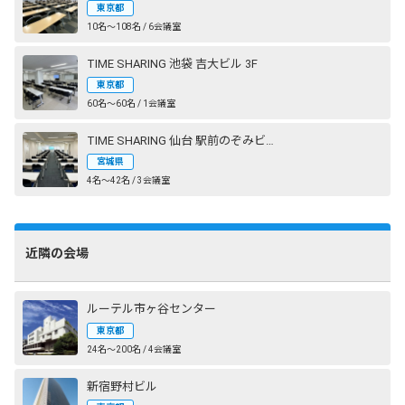
東京都
10名〜108名 / 6会議室
TIME SHARING 池袋 吉大ビル 3F
東京都
60名〜60名 / 1会議室
TIME SHARING 仙台 駅前のぞみビル
宮城県
4名〜42名 / 3会議室
近隣の会場
ルーテル市ヶ谷センター
東京都
24名〜200名 / 4会議室
新宿野村ビル