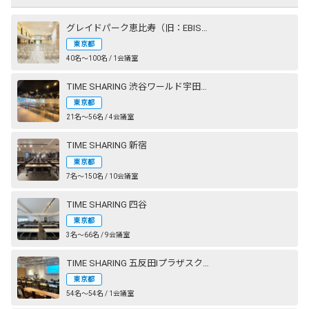
グレイドパーク恵比寿（旧：EBISU SHOW ROOM［エビスショールーム］）
東京都
40名〜100名 / 1会議室
TIME SHARING 渋谷ワールド宇田川ビル
東京都
21名〜56名 / 4会議室
TIME SHARING 新宿
東京都
7名〜150名 / 10会議室
TIME SHARING 四谷
東京都
3名〜66名 / 9会議室
TIME SHARING 五反田Ⅰプラザスクエアビル
東京都
54名〜54名 / 1会議室