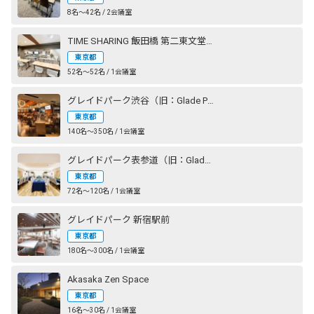
8名〜42名 / 2会議室
TIME SHARING 飯田橋 第二東文堂ビル
東京都
52名〜52名 / 1会議室
グレイドパーク渋谷（旧：Glade Park 渋谷）
東京都
140名〜350名 / 1会議室
グレイドパーク表参道（旧：Glade Park 表参道）
東京都
72名〜120名 / 1会議室
グレイドパーク 新宿駅前
東京都
180名〜300名 / 1会議室
Akasaka Zen Space
東京都
16名〜30名 / 1会議室