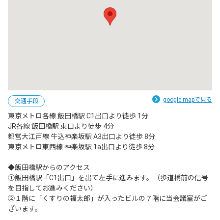
google mapで見る
交通手段
東京メトロ各線 飯田橋駅 C1出口より徒歩 1分

JR各線 飯田橋駅 東口より徒歩 4分

都営大江戸線 牛込神楽坂駅 A3出口より徒歩 8分

東京メトロ東西線 神楽坂駅 1a出口より徒歩 8分

◆飯田橋駅からのアクセス

①飯田橋駅「C1出口」を出て左手に進みます。（歩道橋前の信号
を目指してお進みください）

②１階に「くすりの福太郎」が入ったビルの７階に当会議室がご
ざいます。