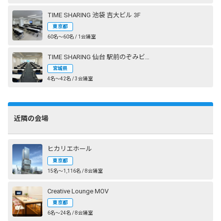
TIME SHARING 池袋 吉大ビル 3F
東京都
60名〜60名 / 1会議室
TIME SHARING 仙台 駅前のぞみビル
宮城県
4名〜42名 / 3会議室
近隣の会場
ヒカリエホール
東京都
15名〜1,116名 / 8会議室
Creative Lounge MOV
東京都
6名〜24名 / 8会議室