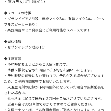
・ 室内 男女共用（洋式１）

◆スペースの特徴

・グランドピアノ常設、無線マイク2本、有線マイク2本、ポータ
ブルスピーカーあり！

・楽器練習やミニ発表会にご利用可能なスぺースです！

◆周辺情報

・セブンイレブン 徒歩1分

◆注意事項

・予約時間ちょうどからご入室可能です。

　準備～撤収を含めた時間でご予約をお願いいたします。

・予約時間の前後に入れ替わりで、予約が入る場合がございます
ため、ご予約時間厳守でお願いいたします。

　入退室時刻の記録が予約時間外になっていた場合や無断延長を
された場合は、

　延長料金に加えて違約金２万円をご請求させていただきます。

　延長料金は30分単位でかかりますのでご留意ください。

・入居テナント様、ビル利用者様のご迷惑となりますので、スペ