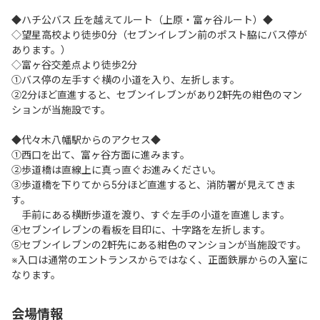
◆ハチ公バス 丘を越えてルート（上原・富ヶ谷ルート）◆

◇望星高校より徒歩0分（セブンイレブン前のポスト脇にバス停が
あります。）

◇富ヶ谷交差点より徒歩2分

①バス停の左手すぐ横の小道を入り、左折します。

②2分ほど直進すると、セブンイレブンがあり2軒先の紺色のマン
ションが当施設です。

◆代々木八幡駅からのアクセス◆

①西口を出て、富ヶ谷方面に進みます。

②歩道橋は直線上に真っ直ぐお進みください。

③歩道橋を下りてから5分ほど直進すると、消防署が見えてきま
す。

　手前にある横断歩道を渡り、すぐ左手の小道を直進します。

④セブンイレブンの看板を目印に、十字路を左折します。

⑤セブンイレブンの2軒先にある紺色のマンションが当施設です。

※入口は通常のエントランスからではなく、正面鉄扉からの入室に
なります。
会場情報