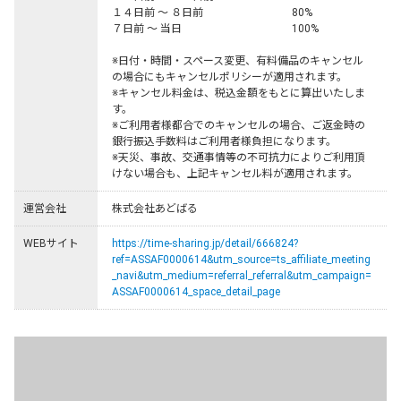
１４日前 ～ ８日前	　 　　　　　  80%

７日前 ～ 当日	              　　　　　 100%

※日付・時間・スペース変更、有料備品のキャンセル
の場合にもキャンセルポリシーが適用されます。

※キャンセル料金は、税込金額をもとに算出いたしま
す。

※ご利用者様都合でのキャンセルの場合、ご返金時の
銀行振込手数料はご利用者様負担になります。

※天災、事故、交通事情等の不可抗力によりご利用頂
けない場合も、上記キャンセル料が適用されます。
運営会社
株式会社あどばる
WEBサイト
https://time-sharing.jp/detail/666824?
ref=ASSAF0000614&utm_source=ts_affiliate_meeting
_navi&utm_medium=referral_referral&utm_campaign=
ASSAF0000614_space_detail_page