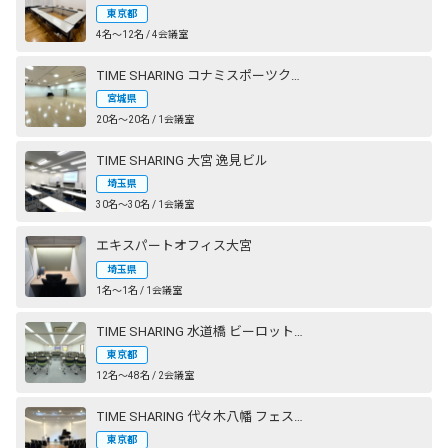
東京都
4名〜12名 / 4会議室
TIME SHARING コナミスポーツクラブ 仙台長町
宮城県
20名〜20名 / 1会議室
TIME SHARING 大宮 逸見ビル
埼玉県
30名〜30名 / 1会議室
エキスパートオフィス大宮
埼玉県
1名〜1名 / 1会議室
TIME SHARING 水道橋 ビーロット神保町ビル
東京都
12名〜48名 / 2会議室
TIME SHARING 代々木八幡 フェストザール
東京都