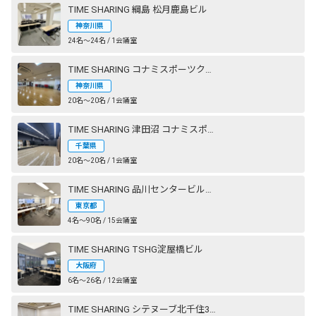
TIME SHARING 綱島 松月鹿島ビル
神奈川県
24名〜24名 / 1会議室
TIME SHARING コナミスポーツクラブ 横浜
神奈川県
20名〜20名 / 1会議室
TIME SHARING 津田沼 コナミスポーツクラブ 奏の杜 STUDIO2（旧：エグザス 奏の杜）
千葉県
20名〜20名 / 1会議室
TIME SHARING 品川センタービルディング
東京都
4名〜90名 / 15会議室
TIME SHARING TSHG淀屋橋ビル
大阪府
6名〜26名 / 12会議室
TIME SHARING シテヌーブ北千住30A棟