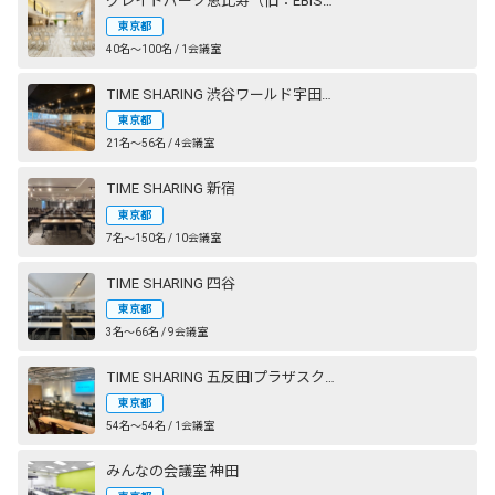
グレイドパーク恵比寿（旧：EBISU SHOW ROOM［エビスショールーム］）
東京都
40名〜100名 / 1会議室
TIME SHARING 渋谷ワールド宇田川ビル
東京都
21名〜56名 / 4会議室
TIME SHARING 新宿
東京都
7名〜150名 / 10会議室
TIME SHARING 四谷
東京都
3名〜66名 / 9会議室
TIME SHARING 五反田Ⅰプラザスクエアビル
東京都
54名〜54名 / 1会議室
みんなの会議室 神田