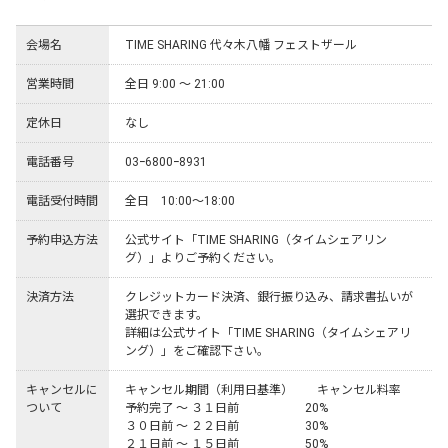
会場名
TIME SHARING 代々木八幡 フェストザール
営業時間
全日 9:00 ～ 21:00
定休日
なし
電話番号
03ｰ6800ｰ8931
電話受付時間
全日　10:00～18:00
予約申込方法
公式サイト「TIME SHARING（タイムシェアリン
グ）」よりご予約ください。
決済方法
クレジットカード決済、銀行振り込み、請求書払いが
選択できます。

詳細は公式サイト「TIME SHARING（タイムシェアリ
ング）」をご確認下さい。
キャンセルに
キャンセル期間（利用日基準）	キャンセル料率

ついて
予約完了 ～ ３１日前	　　　　　20%

３０日前 ～ ２２日前	　　　　　30%

２１日前 ～ １５日前	　　　　　50%
