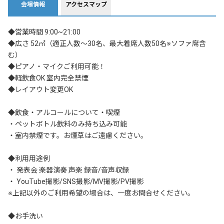
会場情報
アクセスマップ
◆営業時間 9:00~21:00	 

◆広さ 52㎡（適正人数～30名、最大着席人数50名※ソファ席含
む）		

◆ピアノ・マイクご利用可能！

◆軽飲食OK 室内完全禁煙	

◆レイアウト変更OK	

◆飲食・アルコールについて・喫煙

・ペットボトル飲料のみ持ち込み可能

・室内禁煙です。お煙草はご遠慮ください。

◆利用用途例

・ 発表会 楽器演奏 声楽 録音/音声収録

・ YouTube撮影/SNS撮影/MV撮影/PV撮影

※上記以外のご利用希望の場合は、一度お問合せください。

◆お手洗い
