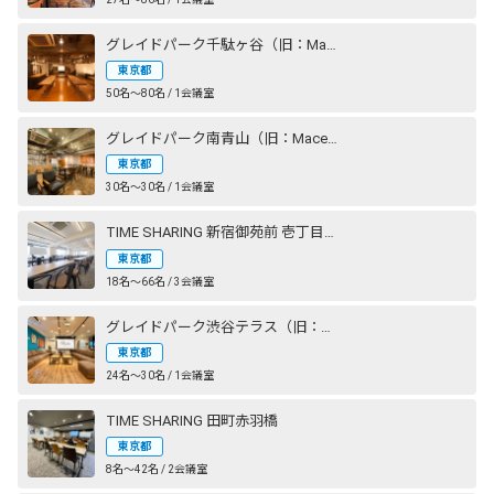
グレイドパーク千駄ヶ谷（旧：Mace千駄ヶ谷）
東京都
50名〜80名 / 1会議室
グレイドパーク南青山（旧：Mace南青山）
東京都
30名〜30名 / 1会議室
TIME SHARING 新宿御苑前 壱丁目参番館
東京都
18名〜66名 / 3会議室
グレイドパーク渋谷テラス（旧：Lounge-R TERRACE 渋谷）
東京都
24名〜30名 / 1会議室
TIME SHARING 田町赤羽橋
東京都
8名〜42名 / 2会議室