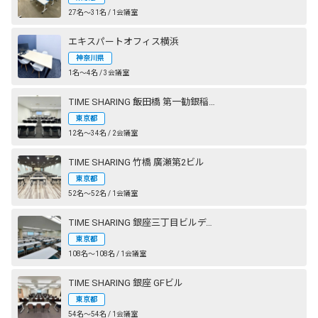
27名〜31名 / 1会議室
エキスパートオフィス横浜
神奈川県
1名〜4名 / 3会議室
TIME SHARING 飯田橋 第一勧銀稲垣ビル
東京都
12名〜34名 / 2会議室
TIME SHARING 竹橋 廣瀬第2ビル
東京都
52名〜52名 / 1会議室
TIME SHARING 銀座三丁目ビルディング
東京都
108名〜108名 / 1会議室
TIME SHARING 銀座 GFビル
東京都
54名〜54名 / 1会議室