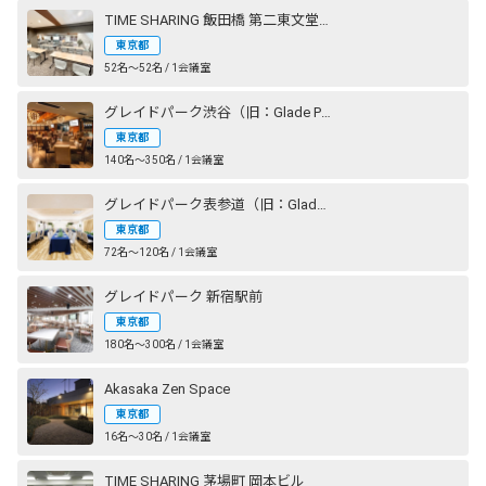
TIME SHARING 飯田橋 第二東文堂ビル
東京都
52名〜52名 / 1会議室
グレイドパーク渋谷（旧：Glade Park 渋谷）
東京都
140名〜350名 / 1会議室
グレイドパーク表参道（旧：Glade Park 表参道）
東京都
72名〜120名 / 1会議室
グレイドパーク 新宿駅前
東京都
180名〜300名 / 1会議室
Akasaka Zen Space
東京都
16名〜30名 / 1会議室
TIME SHARING 茅場町 岡本ビル