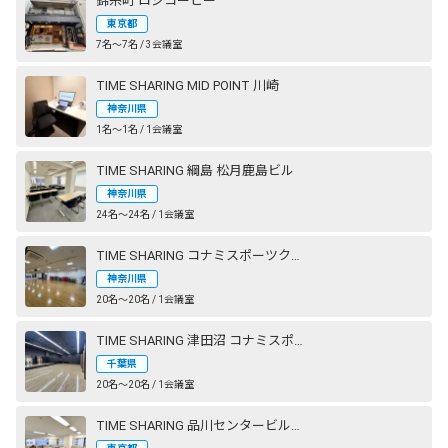
錦糸町 ロジコーヒー
東京都
7名〜7名 / 3会議室
TIME SHARING MID POINT 川崎
神奈川県
1名〜1名 / 1会議室
TIME SHARING 綱島 松月鹿島ビル
神奈川県
24名〜24名 / 1会議室
TIME SHARING コナミスポーツクラブ 横浜
神奈川県
20名〜20名 / 1会議室
TIME SHARING 津田沼 コナミスポーツクラブ 奏の杜 STUDIO2（旧：エグザス 奏の杜）
千葉県
20名〜20名 / 1会議室
TIME SHARING 品川センタービルディング