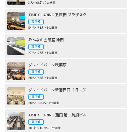
3名〜66名 / 9会議室
TIME SHARING 五反田Ⅰプラザスクエアビル
東京都
54名〜54名 / 1会議室
みんなの会議室 神田
東京都
27名〜27名 / 1会議室
グレイドパーク秋葉原
東京都
60名〜85名 / 1会議室
グレイドパーク新宿西口（旧：グレイドパーク新宿）
東京都
60名〜150名 / 1会議室
TIME SHARING 蒲田 第二美須ビル
東京都
109名〜109名 / 1会議室