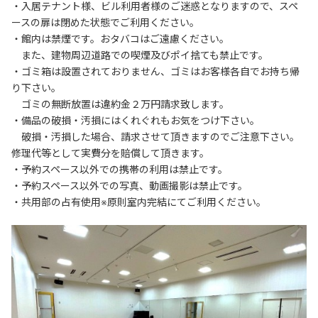
・入居テナント様、ビル利用者様のご迷惑となりますので、スペ
ースの扉は閉めた状態でご利用ください。

・館内は禁煙です。おタバコはご遠慮ください。

　また、建物周辺道路での喫煙及びポイ捨ても禁止です。

・ゴミ箱は設置されておりません、ゴミはお客様各自でお持ち帰
り下さい。

　ゴミの無断放置は違約金２万円請求致します。

・備品の破損・汚損にはくれぐれもお気をつけ下さい。

　破損・汚損した場合、請求させて頂きますのでご注意下さい。
修理代等として実費分を賠償して頂きます。

・予約スペース以外での携帯の利用は禁止です。

・予約スペース以外での写真、動画撮影は禁止です。

・共用部の占有使用※原則室内完結にてご利用ください。