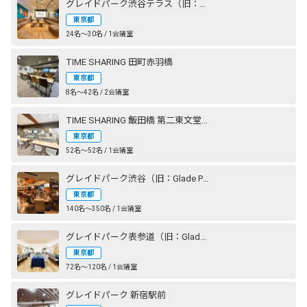
グレイドパーク渋谷テラス（旧：Lounge-R TERRACE 渋谷）
東京都
24名〜30名 / 1会議室
TIME SHARING 田町赤羽橋
東京都
8名〜42名 / 2会議室
TIME SHARING 飯田橋 第二東文堂ビル
東京都
52名〜52名 / 1会議室
グレイドパーク渋谷（旧：Glade Park 渋谷）
東京都
140名〜350名 / 1会議室
グレイドパーク表参道（旧：Glade Park 表参道）
東京都
72名〜120名 / 1会議室
グレイドパーク 新宿駅前