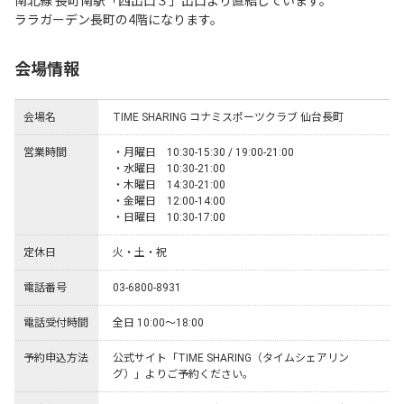
南北線 長町南駅「西出口３」出口より直結しています。

ララガーデン長町の4階になります。
会場情報
会場名
TIME SHARING コナミスポーツクラブ 仙台長町
営業時間
・月曜日　10:30-15:30 / 19:00-21:00

・水曜日　10:30-21:00

・木曜日　14:30-21:00

・金曜日　12:00-14:00

・日曜日　10:30-17:00
定休日
火・土・祝
電話番号
03-6800-8931
電話受付時間
全日 10:00～18:00
予約申込方法
公式サイト「TIME SHARING（タイムシェアリン
グ）」よりご予約ください。