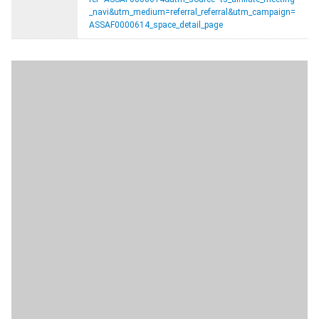
_navi&utm_medium=referral_referral&utm_campaign=
ASSAF0000614_space_detail_page