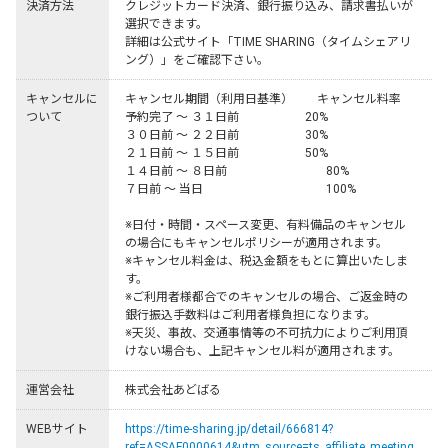
決済方法
クレジットカード決済、銀行振り込み、請求書払いが
選択できます。

詳細は公式サイト「TIME SHARING（タイムシェアリ
ング）」をご確認下さい。
キャンセルに
キャンセル期間（利用日基準）	キャンセル料率

ついて
予約完了 ～ ３１日前	　　　　　20%

３０日前 ～ ２２日前	　　　　　30%

２１日前 ～ １５日前	　　　　　50%

１４日前 ～ ８日前	　 　　　　　  80%

７日前 ～ 当日	              　　　　　 100%

※日付・時間・スペース変更、有料備品のキャンセル
の場合にもキャンセルポリシーが適用されます。

※キャンセル料金は、税込金額をもとに算出いたしま
す。

※ご利用者様都合でのキャンセルの場合、ご返金時の
銀行振込手数料はご利用者様負担になります。

※天災、事故、交通事情等の不可抗力によりご利用頂
けない場合も、上記キャンセル料が適用されます。
運営会社
株式会社あどばる
WEBサイト
https://time-sharing.jp/detail/666814?
ref=ASSAF0000614&utm_source=ts_affiliate_meeting