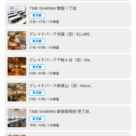
TIME SHARING 銀座一丁目
東京都
23名〜23名 / 1会議室
グレイドパーク池袋（旧：ELLARE）
東京都
27名〜80名 / 1会議室
グレイドパーク千駄ヶ谷（旧：Mace千駄ヶ谷）
東京都
50名〜80名 / 1会議室
グレイドパーク南青山（旧：Mace南青山）
東京都
30名〜30名 / 1会議室
TIME SHARING 新宿御苑前 壱丁目参番館
東京都
18名〜66名 / 3会議室