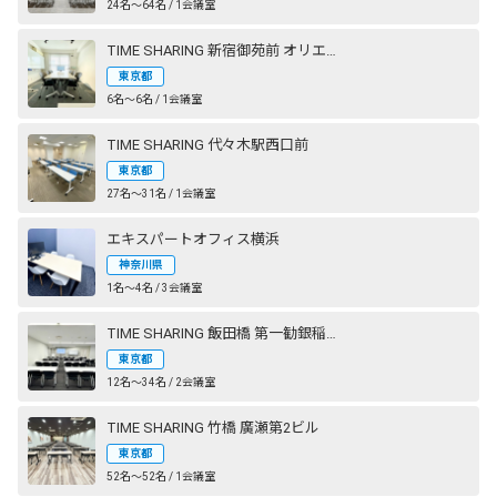
24名〜64名 / 1会議室
TIME SHARING 新宿御苑前 オリエント新宿
東京都
6名〜6名 / 1会議室
TIME SHARING 代々木駅西口前
東京都
27名〜31名 / 1会議室
エキスパートオフィス横浜
神奈川県
1名〜4名 / 3会議室
TIME SHARING 飯田橋 第一勧銀稲垣ビル
東京都
12名〜34名 / 2会議室
TIME SHARING 竹橋 廣瀬第2ビル
東京都
52名〜52名 / 1会議室