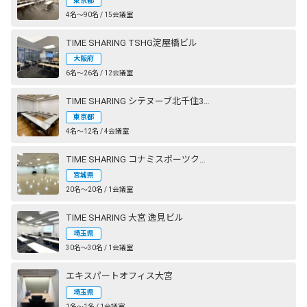
東京都
4名〜90名 / 15会議室
TIME SHARING TSHG淀屋橋ビル
大阪府
6名〜26名 / 12会議室
TIME SHARING シテヌーブ北千住30A棟
東京都
4名〜12名 / 4会議室
TIME SHARING コナミスポーツクラブ 仙台長町
宮城県
20名〜20名 / 1会議室
TIME SHARING 大宮 逸見ビル
埼玉県
30名〜30名 / 1会議室
エキスパートオフィス大宮
埼玉県
1名〜1名 / 1会議室