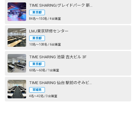
TIME SHARING/グレイドパーク 新橋駅前（銀座口）
東京都
84名〜150名 / 4会議室
LMJ東京研修センター
東京都
10名〜108名 / 6会議室
TIME SHARING 池袋 吉大ビル 3F
東京都
60名〜60名 / 1会議室
TIME SHARING 仙台 駅前のぞみビル
宮城県
4名〜42名 / 3会議室