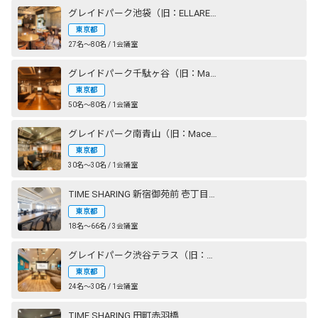
グレイドパーク池袋（旧：ELLARE）
東京都
27名〜80名 / 1会議室
グレイドパーク千駄ヶ谷（旧：Mace千駄ヶ谷）
東京都
50名〜80名 / 1会議室
グレイドパーク南青山（旧：Mace南青山）
東京都
30名〜30名 / 1会議室
TIME SHARING 新宿御苑前 壱丁目参番館
東京都
18名〜66名 / 3会議室
グレイドパーク渋谷テラス（旧：Lounge-R TERRACE 渋谷）
東京都
24名〜30名 / 1会議室
TIME SHARING 田町赤羽橋