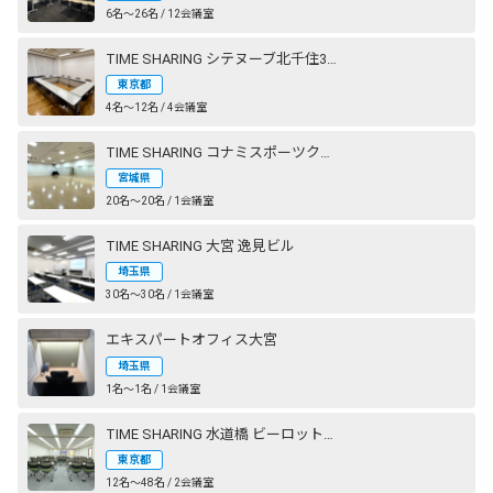
6名〜26名 / 12会議室
TIME SHARING シテヌーブ北千住30A棟
東京都
4名〜12名 / 4会議室
TIME SHARING コナミスポーツクラブ 仙台長町
宮城県
20名〜20名 / 1会議室
TIME SHARING 大宮 逸見ビル
埼玉県
30名〜30名 / 1会議室
エキスパートオフィス大宮
埼玉県
1名〜1名 / 1会議室
TIME SHARING 水道橋 ビーロット神保町ビル
東京都
12名〜48名 / 2会議室