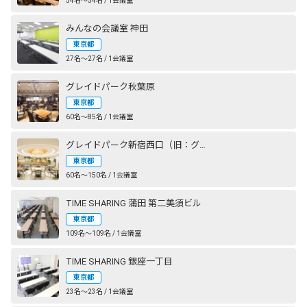
54名〜54名 / 1会議室
みんなの会議室 神田
東京都
27名〜27名 / 1会議室
グレイドパーク秋葉原
東京都
60名〜85名 / 1会議室
グレイドパーク新宿西口（旧：グレイドパーク新宿）
東京都
60名〜150名 / 1会議室
TIME SHARING 蒲田 第二美須ビル
東京都
109名〜109名 / 1会議室
TIME SHARING 銀座一丁目
東京都
23名〜23名 / 1会議室