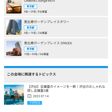
Creative Lounge MOV
東京都
6名〜24名 / 8会議室
恵比寿ガーデンプレイスタワー
東京都
6名〜14名 / 2会議室
恵比寿ガーデンプレイス SPACE6
東京都
16名〜64名 / 6会議室
この会場に関連するトピックス
【渋谷】会議室のイメージを一新！渋谷のおしゃれな
貸し会議室3選
2023.07.14
TOPICS