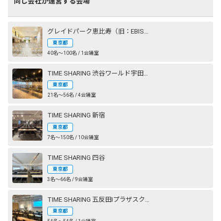
同じ会社が運営する会場
グレイドパーク恵比寿（旧：EBISU SHOW ROOM［エビスショールーム］）
東京都
40名〜100名 / 1会議室
TIME SHARING 渋谷ワールド宇田川ビル
東京都
21名〜56名 / 4会議室
TIME SHARING 新宿
東京都
7名〜150名 / 10会議室
TIME SHARING 四谷
東京都
3名〜66名 / 9会議室
TIME SHARING 五反田Ⅰプラザスクエアビル
東京都