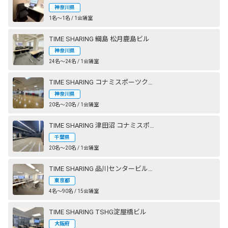
神奈川県
1名〜1名 / 1会議室
TIME SHARING 綱島 松月鹿島ビル
神奈川県
24名〜24名 / 1会議室
TIME SHARING コナミスポーツクラブ 横浜
神奈川県
20名〜20名 / 1会議室
TIME SHARING 津田沼 コナミスポーツクラブ 奏の杜 STUDIO2（旧：エグザス 奏の杜）
千葉県
20名〜20名 / 1会議室
TIME SHARING 品川センタービルディング
東京都
4名〜90名 / 15会議室
TIME SHARING TSHG淀屋橋ビル
大阪府