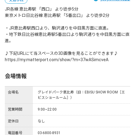
交通手段
JR各線 恵比寿駅 「西口」 より徒歩5分

東京メトロ日比谷線 恵比寿駅 「5番出口」 より徒歩2分

・JR恵比寿駅西口より、駒沢通りを中目黒方面に直進。

・地下鉄日比谷線恵比寿駅5番出口より駒沢通りを中目黒方面に直
進。

♪下記URLにて当スペースの3D画像を見ることができます♪

https://my.matterport.com/show/?m=37wASimcveA
会場情報
会場名
グレイドパーク恵比寿（旧：EBISU SHOW ROOM［エ
ビスショールーム］）
営業時間
9:00~22:00
定休日
なし
電話番号
03-6800-8931