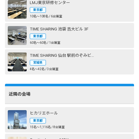
LMJ東京研修センター
東京都
10名〜108名 / 6会議室
TIME SHARING 池袋 吉大ビル 3F
東京都
60名〜60名 / 1会議室
TIME SHARING 仙台 駅前のぞみビル
宮城県
4名〜42名 / 3会議室
近隣の会場
ヒカリエホール
東京都
15名〜1,116名 / 8会議室