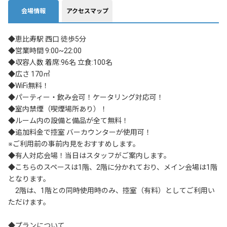
会場情報
アクセスマップ
◆恵比寿駅 西口 徒歩5分

◆営業時間 9:00~22:00

◆収容人数 着席:96名 立食:100名

◆広さ 170㎡

◆WiFi無料！

◆パーティー・飲み会可！ケータリング対応可！

◆室内禁煙（喫煙場所あり）！

◆ルーム内の設備と備品が全て無料！

◆追加料金で控室 バーカウンターが使用可！

※ご利用前の事前内見をおすすめします。

◆有人対応会場！当日はスタッフがご案内します。

◆こちらのスペースは1階、2階に分かれており、メイン会場は1階
となります。

　2階は、1階との同時使用時のみ、控室（有料）としてご利用い
ただけます。

◆プランについて
