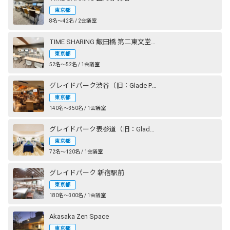
東京都
8名〜42名 / 2会議室
TIME SHARING 飯田橋 第二東文堂ビル
東京都
52名〜52名 / 1会議室
グレイドパーク渋谷（旧：Glade Park 渋谷）
東京都
140名〜350名 / 1会議室
グレイドパーク表参道（旧：Glade Park 表参道）
東京都
72名〜120名 / 1会議室
グレイドパーク 新宿駅前
東京都
180名〜300名 / 1会議室
Akasaka Zen Space
東京都