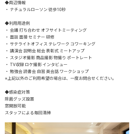
◆周辺情報

・ ナチュラルローソン 徒歩10秒

◆利用用途例

・ 会議 打ち合わせ オフサイトミーティング

・ 面談 面接 セミナー 研修

・ サテライトオフィス テレワーク コワーキング

・ 講演会 説明会 総会 表彰式 ミートアップ

・ スタジオ撮影 商品撮影 物撮り ポートレート

・ TV収録 ロケ撮影 インタビュー

・ 勉強会 読書会 自習 英会話 ワークショップ

※上記以外のご利用希望の場合は、一度お問合せください。

◆感染症対策

除菌グッズ設置

窓開放可能

スタッフによる毎回清掃