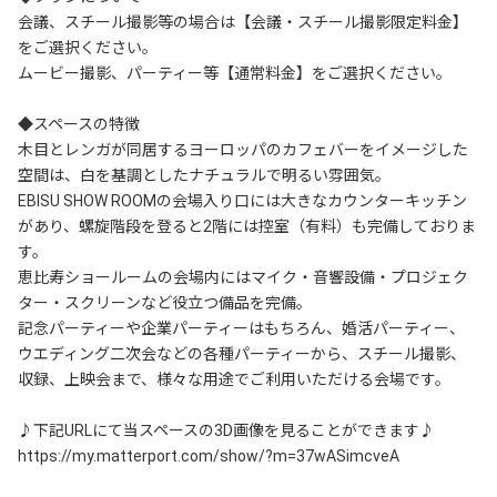
会議、スチール撮影等の場合は【会議・スチール撮影限定料金】
をご選択ください。

ムービー撮影、パーティー等【通常料金】をご選択ください。

◆スペースの特徴

木目とレンガが同居するヨーロッパのカフェバーをイメージした
空間は、白を基調としたナチュラルで明るい雰囲気。

EBISU SHOW ROOMの会場入り口には大きなカウンターキッチン
があり、螺旋階段を登ると2階には控室（有料）も完備しておりま
す。

恵比寿ショールームの会場内にはマイク・音響設備・プロジェク
ター・スクリーンなど役立つ備品を完備。

記念パーティーや企業パーティーはもちろん、婚活パーティー、
ウエディング二次会などの各種パーティーから、スチール撮影、
収録、上映会まで、様々な用途でご利用いただける会場です。

♪下記URLにて当スペースの3D画像を見ることができます♪

https://my.matterport.com/show/?m=37wASimcveA
