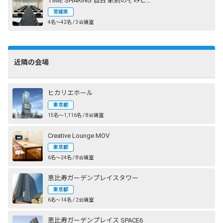
TIME SHARING 仙台 駅前のぞみビル
宮城県
4名〜42名 / 3会議室
近隣の会場
ヒカリエホール
東京都
15名〜1,116名 / 8会議室
Creative Lounge MOV
東京都
6名〜24名 / 8会議室
恵比寿ガーデンプレイスタワー
東京都
6名〜14名 / 2会議室
恵比寿ガーデンプレイス SPACE6