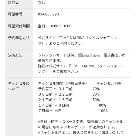
定休日
なし
電話番号
03-6800-8931
電話受付時間
全日　10:00～18:00
予約申込方法
公式サイト「TIME SHARING（タイムシェアリン
グ）」よりご予約ください。
決済方法
クレジットカード決済、銀行振り込み、請求書払いが
選択できます。

詳細は公式サイト「TIME SHARING（タイムシェアリ
ング）」をご確認下さい。
キャンセルに
キャンセル期間（利用日基準）	キャンセル料率

ついて
予約完了 ～ ３１日前	　　　　　20%

３０日前 ～ ２２日前	　　　　　30%

２１日前 ～ １５日前	　　　　　50%

１４日前 ～ ８日前	　 　　　　　  80%

７日前 ～ 当日	              　　　　　 100%

※日付・時間・スペース変更、有料備品のキャンセル
の場合にもキャンセルポリシーが適用されます。

※キャンセル料金は、税込金額をもとに算出いたしま