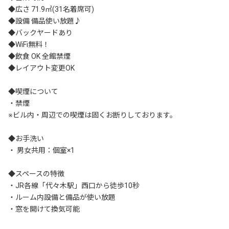
◆広さ 71.9㎡(31名着席可)

◆設備 備品使い放題♪

◆バックヤードあり

◆WiFi無料！

◆飲食 OK 全館禁煙

◆レイアウト変更OK

◆喫煙について

・禁煙

※ビル内・周辺での喫煙は固くお断りしております。

◆お手洗い

・ 男女共用：個室×1

◆スペースの特徴

・JR各線「代々木駅」西口から徒歩10秒

・ルーム内設備と備品が使い放題

・窓を開けて換気可能
