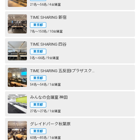
21名〜56名 / 4会議室
TIME SHARING 新宿
東京都
7名〜150名 / 10会議室
TIME SHARING 四谷
東京都
3名〜66名 / 9会議室
TIME SHARING 五反田Ⅰプラザスクエアビル
東京都
54名〜54名 / 1会議室
みんなの会議室 神田
東京都
27名〜27名 / 1会議室
グレイドパーク秋葉原
東京都
60名〜85名 / 1会議室