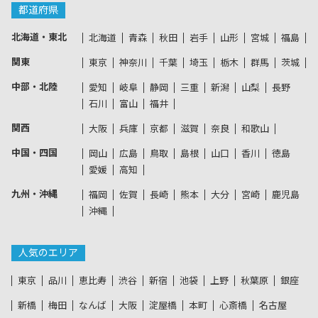
都道府県
北海道・東北
北海道
青森
秋田
岩手
山形
宮城
福島
関東
東京
神奈川
千葉
埼玉
栃木
群馬
茨城
中部・北陸
愛知
岐阜
静岡
三重
新潟
山梨
長野
石川
富山
福井
関西
大阪
兵庫
京都
滋賀
奈良
和歌山
中国・四国
岡山
広島
鳥取
島根
山口
香川
徳島
愛媛
高知
九州・沖縄
福岡
佐賀
長崎
熊本
大分
宮崎
鹿児島
沖縄
人気のエリア
東京
品川
恵比寿
渋谷
新宿
池袋
上野
秋葉原
銀座
新橋
梅田
なんば
大阪
淀屋橋
本町
心斎橋
名古屋