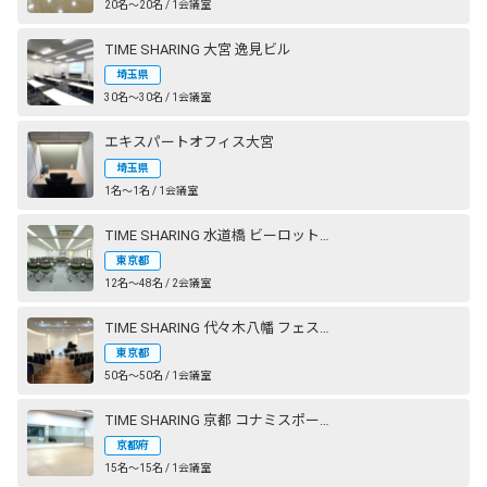
20名〜20名 / 1会議室
TIME SHARING 大宮 逸見ビル
埼玉県
30名〜30名 / 1会議室
エキスパートオフィス大宮
埼玉県
1名〜1名 / 1会議室
TIME SHARING 水道橋 ビーロット神保町ビル
東京都
12名〜48名 / 2会議室
TIME SHARING 代々木八幡 フェストザール
東京都
50名〜50名 / 1会議室
TIME SHARING 京都 コナミスポーツクラブ 西大路御池
京都府
15名〜15名 / 1会議室