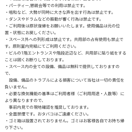
・パーティー,懇親会等での利用は禁止です。

・唱和など、大勢が同時に大きな声を出す行為は禁止です。

・ダンスやドラムなどの振動が響く行為は禁止です。

・ご利用後は原状復帰をお願いいたします。使用備品は元の位
置・状態にお戻しください。

・スペース外への列形成は禁止です。共用部の占有使用も禁止で
す。原則室内完結にてご利用ください。

・ビルの1階エントランスや階段近辺など、共用部に貼り紙をする
ことは固くお断りしております。

・スペース内の全ての設備、備品は無料で提供しておりますの
で、

　設備、備品のトラブルによる損害について当社は一切の責任を
負いません。

・必要な換気機能の基準はご利用者様（ご利用用途・人数等）に
より異なりますので、

　事前内見での現地確認を推奨しております。

・全面禁煙です。おタバコはご遠慮ください。

・ゴミ箱は設置されておりません。ゴミはお客様各自でお持ち帰
り下さい。
