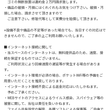
　ゴミの無断放置は違約金２万円請求致します。

・備品の破損・汚損にはくれぐれもお気をつけ下さい。破損・汚
損した場合、請求させて頂きますので

　ご注意下さい。修理代等として実費分を賠償して頂きます。

※設備不良や備品の不足等があった場合でも、当日すぐの対応はで
きませんので、ご了承の上ご利用お願いいたします。

■インターネット接続に関して

・当スペースのインターネットは、無料提供品のため、速度、接
続を保証するものではございません。

　ご利用状況により回線速度の遅延等が発生する場合がありま
す。

・インターネット環境が必須の場合、ポケットWiFi等の予備をご
用意いただくことを推奨しております。

・インターネット接続不良による返金対応はいたしかねます。

　予めご了承ください。

・WEBサイトのアクセスによるウイルス感染、スパイウェア等の
被害に関して、当社は責任を負いかねます。

　ファイル共有設定の解除、各種ソフトによる保護等、ご自身で