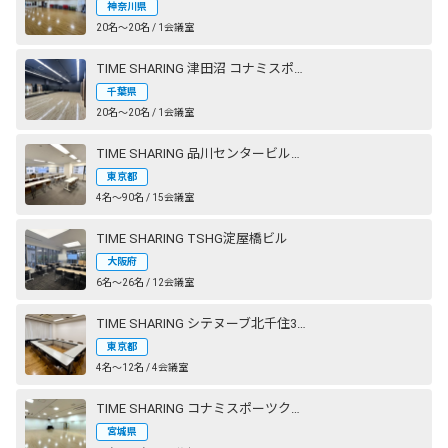
神奈川県
20名〜20名 / 1会議室
TIME SHARING 津田沼 コナミスポーツクラブ 奏の杜 STUDIO2（旧：エグザス 奏の杜）
千葉県
20名〜20名 / 1会議室
TIME SHARING 品川センタービルディング
東京都
4名〜90名 / 15会議室
TIME SHARING TSHG淀屋橋ビル
大阪府
6名〜26名 / 12会議室
TIME SHARING シテヌーブ北千住30A棟
東京都
4名〜12名 / 4会議室
TIME SHARING コナミスポーツクラブ 仙台長町
宮城県