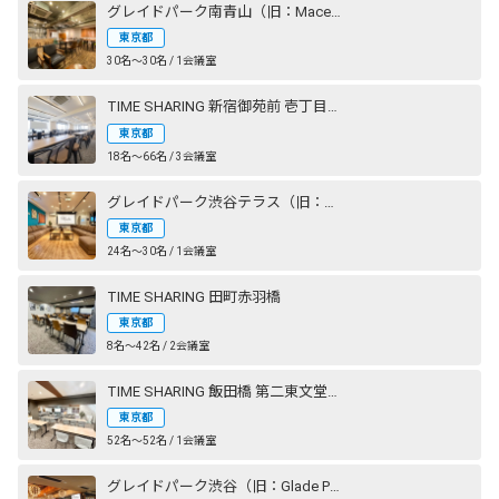
グレイドパーク南青山（旧：Mace南青山）
東京都
30名〜30名 / 1会議室
TIME SHARING 新宿御苑前 壱丁目参番館
東京都
18名〜66名 / 3会議室
グレイドパーク渋谷テラス（旧：Lounge-R TERRACE 渋谷）
東京都
24名〜30名 / 1会議室
TIME SHARING 田町赤羽橋
東京都
8名〜42名 / 2会議室
TIME SHARING 飯田橋 第二東文堂ビル
東京都
52名〜52名 / 1会議室
グレイドパーク渋谷（旧：Glade Park 渋谷）