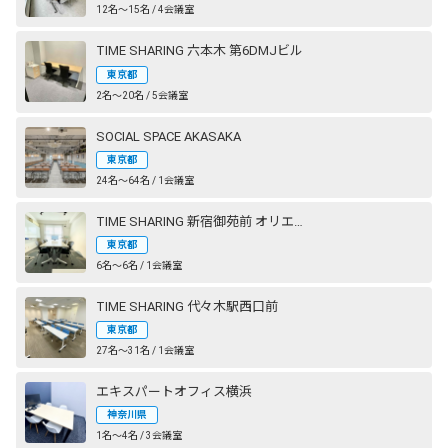
12名〜15名 / 4会議室
TIME SHARING 六本木 第6DMJビル
東京都
2名〜20名 / 5会議室
SOCIAL SPACE AKASAKA
東京都
24名〜64名 / 1会議室
TIME SHARING 新宿御苑前 オリエント新宿
東京都
6名〜6名 / 1会議室
TIME SHARING 代々木駅西口前
東京都
27名〜31名 / 1会議室
エキスパートオフィス横浜
神奈川県
1名〜4名 / 3会議室