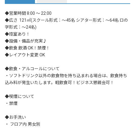
◆営業時間 8:00 ～ 22:00

◆広さ  121㎡(スクール形式：～45名 シアター形式：～64名 ロの
字形式：～24名)

◆控室あり！

◆設備・備品が充実♪

◆飲食 飲酒 OK！禁煙！

◆レイアウト変更 OK

◆飲食・アルコールについて

・ソフトドリンク以外の飲食物を持ち込まれる場合は、飲食持ち
込み料が発生いたします。軽飲食可！ビジネス懇親会可！

◆喫煙について

・禁煙

◆お手洗い

・ フロア内 男女別
