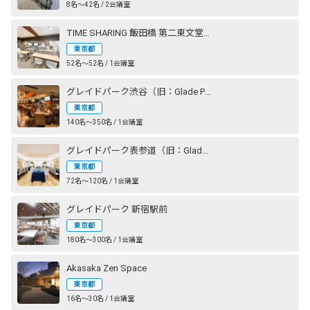
8名〜42名 / 2会議室
TIME SHARING 飯田橋 第二東文堂ビル
東京都
52名〜52名 / 1会議室
グレイドパーク渋谷（旧：Glade Park 渋谷）
東京都
140名〜350名 / 1会議室
グレイドパーク表参道（旧：Glade Park 表参道）
東京都
72名〜120名 / 1会議室
グレイドパーク 新宿駅前
東京都
180名〜300名 / 1会議室
Akasaka Zen Space
東京都
16名〜30名 / 1会議室