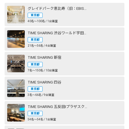
グレイドパーク恵比寿（旧：EBISU SHOW ROOM［エビスショールーム］）
東京都
40名〜100名 / 1会議室
TIME SHARING 渋谷ワールド宇田川ビル
東京都
21名〜56名 / 4会議室
TIME SHARING 新宿
東京都
7名〜150名 / 10会議室
TIME SHARING 四谷
東京都
3名〜66名 / 9会議室
TIME SHARING 五反田Ⅰプラザスクエアビル
東京都
54名〜54名 / 1会議室