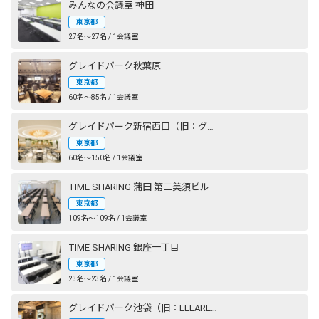
みんなの会議室 神田
東京都
27名〜27名 / 1会議室
グレイドパーク秋葉原
東京都
60名〜85名 / 1会議室
グレイドパーク新宿西口（旧：グレイドパーク新宿）
東京都
60名〜150名 / 1会議室
TIME SHARING 蒲田 第二美須ビル
東京都
109名〜109名 / 1会議室
TIME SHARING 銀座一丁目
東京都
23名〜23名 / 1会議室
グレイドパーク池袋（旧：ELLARE）