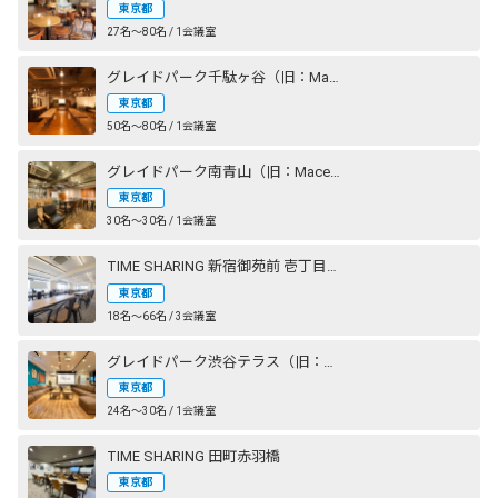
東京都
27名〜80名 / 1会議室
グレイドパーク千駄ヶ谷（旧：Mace千駄ヶ谷）
東京都
50名〜80名 / 1会議室
グレイドパーク南青山（旧：Mace南青山）
東京都
30名〜30名 / 1会議室
TIME SHARING 新宿御苑前 壱丁目参番館
東京都
18名〜66名 / 3会議室
グレイドパーク渋谷テラス（旧：Lounge-R TERRACE 渋谷）
東京都
24名〜30名 / 1会議室
TIME SHARING 田町赤羽橋
東京都