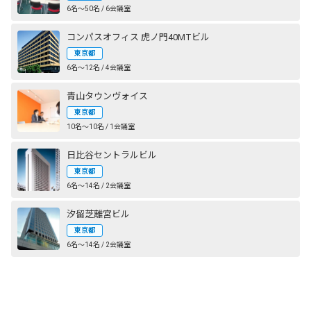
6名〜50名 / 6会議室
コンパスオフィス 虎ノ門40MTビル
東京都
6名〜12名 / 4会議室
青山タウンヴォイス
東京都
10名〜10名 / 1会議室
日比谷セントラルビル
東京都
6名〜14名 / 2会議室
汐留芝離宮ビル
東京都
6名〜14名 / 2会議室