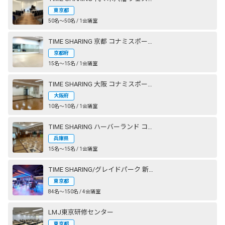
東京都
50名〜50名 / 1会議室
TIME SHARING 京都 コナミスポーツクラブ 西大路御池
京都府
15名〜15名 / 1会議室
TIME SHARING 大阪 コナミスポーツクラブ 心斎橋
大阪府
10名〜10名 / 1会議室
TIME SHARING ハーバーランド コナミスポーツクラブ 神戸
兵庫県
15名〜15名 / 1会議室
TIME SHARING/グレイドパーク 新橋駅前（銀座口）
東京都
84名〜150名 / 4会議室
LMJ東京研修センター
東京都