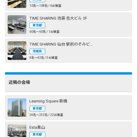
10名〜108名 / 6会議室
TIME SHARING 池袋 吉大ビル 3F
東京都
60名〜60名 / 1会議室
TIME SHARING 仙台 駅前のぞみビル
宮城県
4名〜42名 / 3会議室
近隣の会場
Learning Square 新橋
東京都
24名〜252名 / 22会議室
Esta青山
東京都