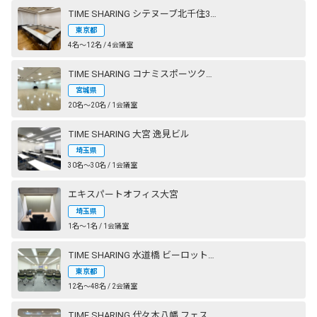
TIME SHARING シテヌーブ北千住30A棟
東京都
4名〜12名 / 4会議室
TIME SHARING コナミスポーツクラブ 仙台長町
宮城県
20名〜20名 / 1会議室
TIME SHARING 大宮 逸見ビル
埼玉県
30名〜30名 / 1会議室
エキスパートオフィス大宮
埼玉県
1名〜1名 / 1会議室
TIME SHARING 水道橋 ビーロット神保町ビル
東京都
12名〜48名 / 2会議室
TIME SHARING 代々木八幡 フェストザール