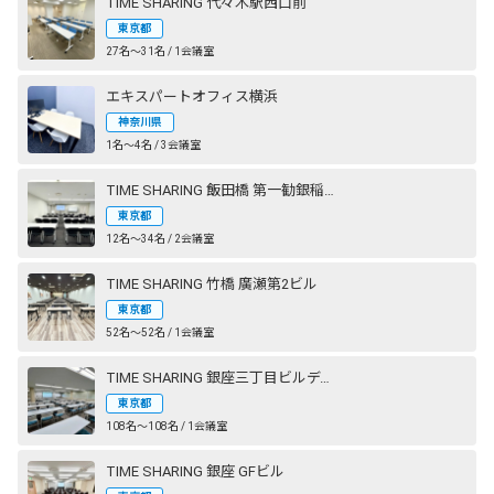
TIME SHARING 代々木駅西口前
東京都
27名〜31名 / 1会議室
エキスパートオフィス横浜
神奈川県
1名〜4名 / 3会議室
TIME SHARING 飯田橋 第一勧銀稲垣ビル
東京都
12名〜34名 / 2会議室
TIME SHARING 竹橋 廣瀬第2ビル
東京都
52名〜52名 / 1会議室
TIME SHARING 銀座三丁目ビルディング
東京都
108名〜108名 / 1会議室
TIME SHARING 銀座 GFビル