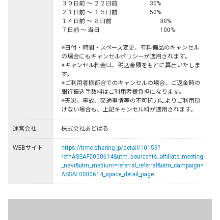
３０日前 ～ ２２日前	　　　　　30%

２１日前 ～ １５日前	　　　　　50%

１４日前 ～ ８日前	　 　　　　　  80%

７日前 ～ 当日	              　　　　　 100%

※日付・時間・スペース変更、有料備品のキャンセル
の場合にもキャンセルポリシーが適用されます。

※キャンセル料金は、税込金額をもとに算出いたしま
す。

※ご利用者様都合でのキャンセルの場合、ご返金時の
銀行振込手数料はご利用者様負担になります。

※天災、事故、交通事情等の不可抗力によりご利用頂
けない場合も、上記キャンセル料が適用されます。
運営会社
株式会社あどばる
WEBサイト
https://time-sharing.jp/detail/10159?
ref=ASSAF0000614&utm_source=ts_affiliate_meeting
_navi&utm_medium=referral_referral&utm_campaign=
ASSAF0000614_space_detail_page