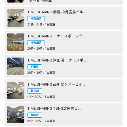
1名〜1名 / 1会議室
TIME SHARING 綱島 松月鹿島ビル
神奈川県
24名〜24名 / 1会議室
TIME SHARING コナミスポーツクラブ 横浜
神奈川県
20名〜20名 / 1会議室
TIME SHARING 津田沼 コナミスポーツクラブ 奏の杜 STUDIO2（旧：エグザス 奏の杜）
千葉県
20名〜20名 / 1会議室
TIME SHARING 品川センタービルディング
東京都
4名〜90名 / 15会議室
TIME SHARING TSHG淀屋橋ビル
大阪府
6名〜26名 / 12会議室