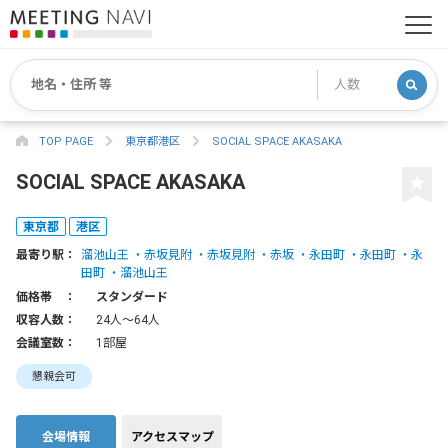
TOP PAGE
東京都港区
SOCIAL SPACE AKASAKA
SOCIAL SPACE AKASAKA
東京都
港区
最寄り駅：
溜池山王
赤坂見附
赤坂見附
赤坂
永田町
永田町
永
田町
溜池山王
価格帯 ：
スタンダード
収容人数：
24人〜64人
会議室数：
1部屋
懇親会可
会場情報
アクセスマップ