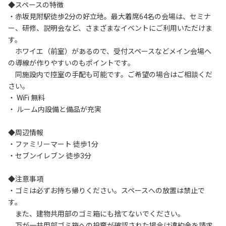
◆スペースの特徴

・赤坂見附駅徒歩2分の好立地。最大着席64名の会場は、セミナ
ー、研修、説明会など、さまざまなイベントにご利用いただけま
す。

　ホワイエ（前室）があるので、受付スペースなどメイン会場へ
の導線が作りやすいのもポイントです。

　同施設内で控室の手配も可能です。ご希望の場合はご相談くだ
さい。

・ WiFi 無料

・ ルーム内設備と備品が充実

◆周辺情報

・ファミリーマート 徒歩1分

・セブンイレブン 徒歩3分

◆注意事項

・ゴミは必ずお持ち帰りください。スペースへの放置は禁止で
す。

　また、建物共用部のゴミ箱にも捨てないでください。

　万が一共用部ゴミ箱への投棄が確認された場合は違約金を請求