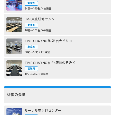
東京都
84名〜150名 / 4会議室
LMJ東京研修センター
東京都
10名〜108名 / 6会議室
TIME SHARING 池袋 吉大ビル 3F
東京都
60名〜60名 / 1会議室
TIME SHARING 仙台 駅前のぞみビル
宮城県
4名〜42名 / 3会議室
近隣の会場
ルーテル市ヶ谷センター