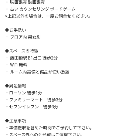
・ 映画鑑賞 動画鑑賞

・ 占い カウンセリング ボードゲーム

※上記以外の場合は、一度お問合せください。

◆お手洗い

・ フロア内 男女別

◆スペースの特徴

・ 飯田橋駅 B1出口 徒歩2分

・ WiFi 無料

・ ルーム内設備と備品が使い放題

◆周辺情報

・ローソン 徒歩1分

・ファミリーマート　徒歩3分

・セブンイレブン　徒歩3分

◆注意事項

・準備撤収を含めた時間でご予約して下さい。

・スペース外への列形成はご遠慮下さい。
