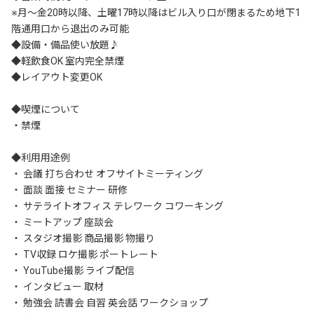
※月～金20時以降、土曜17時以降はビル入り口が閉まるため地下1
階通用口から退出のみ可能

◆設備・備品使い放題♪		

◆軽飲食OK 室内完全禁煙	

◆レイアウト変更OK	

◆喫煙について

・禁煙

◆利用用途例

・ 会議 打ち合わせ オフサイトミーティング

・ 面談 面接 セミナー 研修

・ サテライトオフィス テレワーク コワーキング

・ ミートアップ 座談会

・ スタジオ撮影 商品撮影 物撮り

・ TV収録 ロケ撮影 ポートレート

・ YouTube撮影 ライブ配信

・ インタビュー 取材

・ 勉強会 読書会 自習 英会話 ワークショップ
