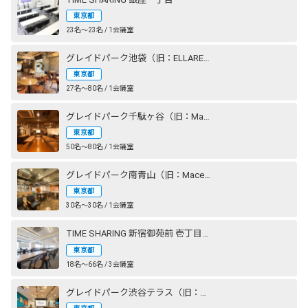
東京都
23名〜23名 / 1会議室
グレイドパーク池袋（旧：ELLARE）
東京都
27名〜80名 / 1会議室
グレイドパーク千駄ヶ谷（旧：Mace千駄ヶ谷）
東京都
50名〜80名 / 1会議室
グレイドパーク南青山（旧：Mace南青山）
東京都
30名〜30名 / 1会議室
TIME SHARING 新宿御苑前 壱丁目参番館
東京都
18名〜66名 / 3会議室
グレイドパーク渋谷テラス（旧：Lounge-R TERRACE 渋谷）