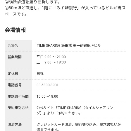
②横断歩道を渡り左折します。

③50mほど直進し、1階に「みずほ銀行」が入っているビルが当ス
ペースです。
会場情報
会場名
TIME SHARING 飯田橋 第一勧銀稲垣ビル
営業時間
平日 9:00 ～ 21:00

土　 9:00 ～ 18:00
定休日
日祝
電話番号
03-6800-8931
電話受付時間
10:00～18:00
予約申込方法
公式サイト「TIME SHARING（タイムシェアリン
グ）」よりご予約ください。
決済方法
クレジットカード決済、銀行振り込み、請求書払いが
選択できます。
