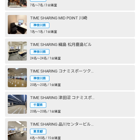
7名〜7名 / 3会議室
TIME SHARING MID POINT 川崎
神奈川県
1名〜1名 / 1会議室
TIME SHARING 綱島 松月鹿島ビル
神奈川県
24名〜24名 / 1会議室
TIME SHARING コナミスポーツクラブ 横浜
神奈川県
20名〜20名 / 1会議室
TIME SHARING 津田沼 コナミスポーツクラブ 奏の杜 STUDIO2（旧：エグザス 奏の杜）
千葉県
20名〜20名 / 1会議室
TIME SHARING 品川センタービルディング
東京都
4名〜90名 / 15会議室