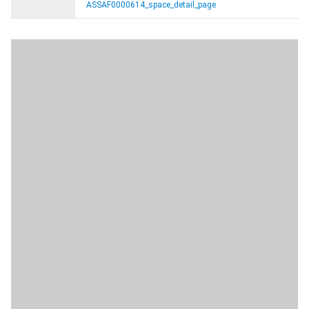
ASSAF0000614_space_detail_page