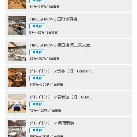
東京都
24名〜30名 / 1会議室
TIME SHARING 田町赤羽橋
東京都
8名〜42名 / 2会議室
TIME SHARING 飯田橋 第二東文堂ビル
東京都
52名〜52名 / 1会議室
グレイドパーク渋谷（旧：Glade Park 渋谷）
東京都
140名〜350名 / 1会議室
グレイドパーク表参道（旧：Glade Park 表参道）
東京都
72名〜120名 / 1会議室
グレイドパーク 新宿駅前
東京都
180名〜300名 / 1会議室