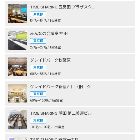
TIME SHARING 五反田Ⅰプラザスクエアビル
東京都
54名〜54名 / 1会議室
みんなの会議室 神田
東京都
27名〜27名 / 1会議室
グレイドパーク秋葉原
東京都
60名〜85名 / 1会議室
グレイドパーク新宿西口（旧：グレイドパーク新宿）
東京都
60名〜150名 / 1会議室
TIME SHARING 蒲田 第二美須ビル
東京都
109名〜109名 / 1会議室
TIME SHARING 銀座一丁目