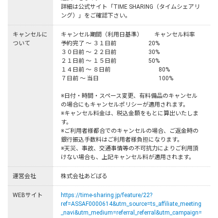
詳細は公式サイト「TIME SHARING（タイムシェアリ
ング）」をご確認下さい。
キャンセルに
キャンセル期間（利用日基準）	キャンセル料率

ついて
予約完了 ～ ３１日前	　　　　　20%

３０日前 ～ ２２日前	　　　　　30%

２１日前 ～ １５日前	　　　　　50%

１４日前 ～ ８日前	　 　　　　　  80%

７日前 ～ 当日	              　　　　　 100%

※日付・時間・スペース変更、有料備品のキャンセル
の場合にもキャンセルポリシーが適用されます。

※キャンセル料金は、税込金額をもとに算出いたしま
す。

※ご利用者様都合でのキャンセルの場合、ご返金時の
銀行振込手数料はご利用者様負担になります。

※天災、事故、交通事情等の不可抗力によりご利用頂
けない場合も、上記キャンセル料が適用されます。
運営会社
株式会社あどばる
WEBサイト
https://time-sharing.jp/feature/22?
ref=ASSAF0000614&utm_source=ts_affiliate_meeting
_navi&utm_medium=referral_referral&utm_campaign=