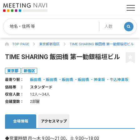
TOP PAGE
東京都新宿区
TIME SHARING 飯田橋 第一勧銀稲垣ビル
TIME SHARING 飯田橋 第一勧銀稲垣ビル
東京都
新宿区
最寄り駅：
飯田橋
飯田橋
飯田橋
飯田橋
神楽坂
牛込神楽坂
価格帯 ：
スタンダード
収容人数：
12人〜34人
会議室数：
2部屋
会場情報
アクセスマップ
◆営業時間 月～木 9:00～21:00、土 9:00～18:00
