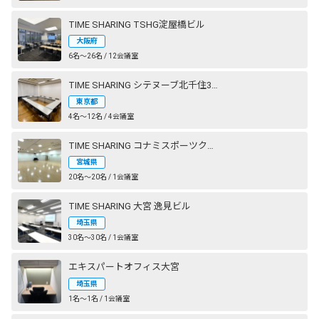
TIME SHARING TSHG淀屋橋ビル
大阪府
6名〜26名 / 12会議室
TIME SHARING シテヌーブ北千住30A棟
東京都
4名〜12名 / 4会議室
TIME SHARING コナミスポーツクラブ 仙台長町
宮城県
20名〜20名 / 1会議室
TIME SHARING 大宮 逸見ビル
埼玉県
30名〜30名 / 1会議室
エキスパートオフィス大宮
埼玉県
1名〜1名 / 1会議室