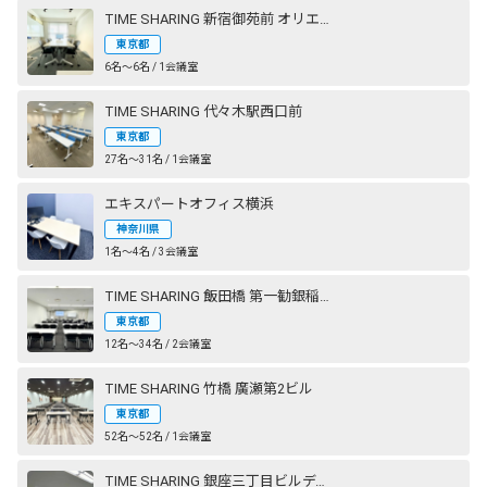
TIME SHARING 新宿御苑前 オリエント新宿
東京都
6名〜6名 / 1会議室
TIME SHARING 代々木駅西口前
東京都
27名〜31名 / 1会議室
エキスパートオフィス横浜
神奈川県
1名〜4名 / 3会議室
TIME SHARING 飯田橋 第一勧銀稲垣ビル
東京都
12名〜34名 / 2会議室
TIME SHARING 竹橋 廣瀬第2ビル
東京都
52名〜52名 / 1会議室
TIME SHARING 銀座三丁目ビルディング