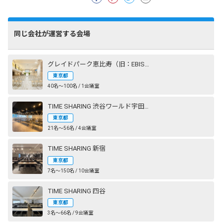
同じ会社が運営する会場
グレイドパーク恵比寿（旧：EBISU SHOW ROOM［エビスショールーム］）
東京都
40名〜100名 / 1会議室
TIME SHARING 渋谷ワールド宇田川ビル
東京都
21名〜56名 / 4会議室
TIME SHARING 新宿
東京都
7名〜150名 / 10会議室
TIME SHARING 四谷
東京都
3名〜66名 / 9会議室